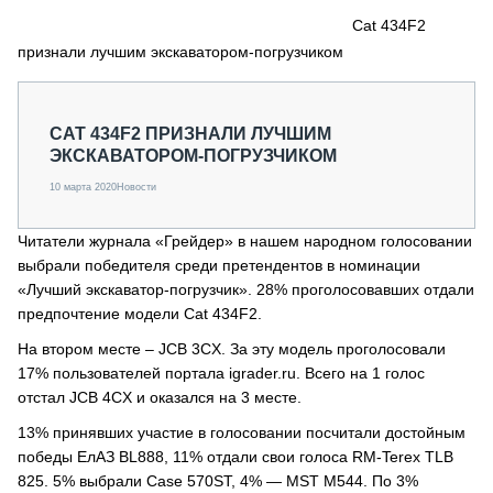
СЕРВИСМЕНЫ
Cat 434F2
признали лучшим экскаватором-погрузчиком
СПЕЦПРОЕКТЫ
МЕРОПРИЯТИЯ
СТАТЬИ ПО КАТЕГОРИЯМ ТЕХНИКИ
CAT 434F2 ПРИЗНАЛИ ЛУЧШИМ
О ПРОЕКТЕ
ЭКСКАВАТОРОМ-ПОГРУЗЧИКОМ
10 марта 2020
Новости
Читатели журнала «Грейдер» в нашем народном голосовании
выбрали победителя среди претендентов в номинации
«Лучший экскаватор-погрузчик». 28% проголосовавших отдали
предпочтение модели Cat 434F2.
На втором месте – JCB 3CX. За эту модель проголосовали
17% пользователей портала igrader.ru. Всего на 1 голос
отстал JCB 4CX и оказался на 3 месте.
13% принявших участие в голосовании посчитали достойным
победы ЕлАЗ BL888, 11% отдали свои голоса RM-Terex TLB
825. 5% выбрали Case 570ST, 4% — MST M544. По 3%