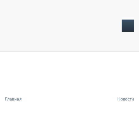
ТОПЛИВНЫЙ КРИЗИС
НОВОСТИ
CTT EXPO 2026
CTT EXPO 2025
КАК ПРОДЛИТЬ ЖИЗНЬ СПЕЦТЕХНИКЕ?
Главная
Новости
АНАЛИТИКА
ОБЗОР РЫНКА
ТЕХНИКА КРУПНЫМ ПЛАНОМ
ИСПЫТАТЕЛИ
ТЕХНОЛОГИИ
ДОРОЖНАЯ ИНДУСТРИЯ