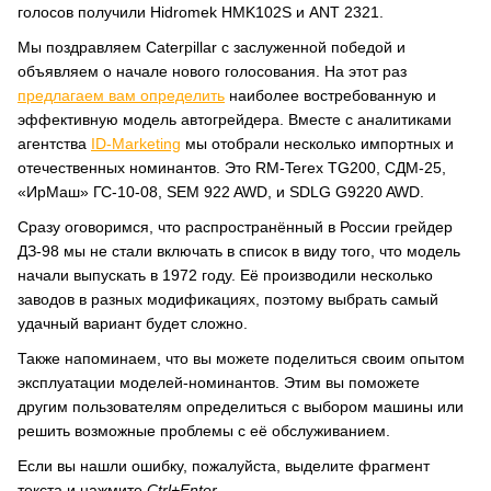
голосов получили Hidromek HMK102S и ANT 2321.
Мы поздравляем Caterpillar с заслуженной победой и
объявляем о начале нового голосования. На этот раз
предлагаем вам определить
наиболее востребованную и
эффективную модель автогрейдера. Вместе с аналитиками
агентства
ID-Marketing
мы отобрали несколько импортных и
отечественных номинантов. Это RM-Terex TG200, СДМ-25,
«ИрМаш» ГС-10-08, SEM 922 AWD, и SDLG G9220 AWD.
Сразу оговоримся, что распространённый в России грейдер
ДЗ-98 мы не стали включать в список в виду того, что модель
начали выпускать в 1972 году. Её производили несколько
заводов в разных модификациях, поэтому выбрать самый
удачный вариант будет сложно.
Также напоминаем, что вы можете поделиться своим опытом
эксплуатации моделей-номинантов. Этим вы поможете
другим пользователям определиться с выбором машины или
решить возможные проблемы с её обслуживанием.
Если вы нашли ошибку, пожалуйста, выделите фрагмент
текста и нажмите
Ctrl+Enter
.