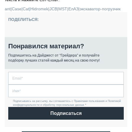
ant
|
Case
|
Cat
|
Hidromek
|
JCB
|
MST
|
ЕлАЗ
|
экскаватор-погрузчик
ПОДЕЛИТЬСЯ:
Понравился материал?
Подпишитесь на Дайджест от “Грейдера” и получайте
подборку лучших статей каждый месяц на свою почту!
Подписываясь на рассылку, вы соглашаетесь с Правилами пользования и Политикой
конфиденциальности и обработку персональных данных *
Подписаться