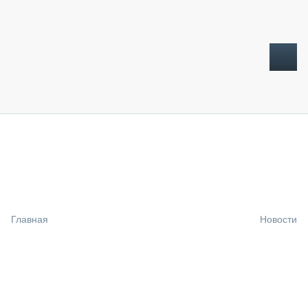
ТОПЛИВНЫЙ КРИЗИС
НОВОСТИ
CTT EXPO 2026
CTT EXPO 2025
КАК ПРОДЛИТЬ ЖИЗНЬ СПЕЦТЕХНИКЕ?
Главная
Новости
АНАЛИТИКА
ОБЗОР РЫНКА
ТЕХНИКА КРУПНЫМ ПЛАНОМ
ИСПЫТАТЕЛИ
ТЕХНОЛОГИИ
ДОРОЖНАЯ ИНДУСТРИЯ