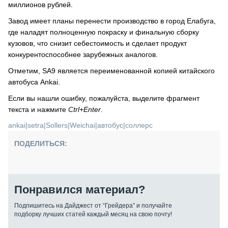
миллионов рублей.
Завод имеет планы перенести производство в город Елабуга,
где наладят полноценную покраску и финальную сборку
кузовов, что снизит себестоимость и сделает продукт
конкурентоспособнее зарубежных аналогов.
Отметим, SA9 является переименованной копией китайского
автобуса Ankai.
Если вы нашли ошибку, пожалуйста, выделите фрагмент
текста и нажмите
Ctrl+Enter
.
ankai
|
setra
|
Sollers
|
Weichai
|
автобус
|
соллерс
ПОДЕЛИТЬСЯ:
Понравился материал?
Подпишитесь на Дайджест от “Грейдера” и получайте
подборку лучших статей каждый месяц на свою почту!