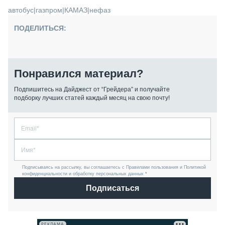
автобус
|
газпром
|
КАМАЗ
|
нефаз
ПОДЕЛИТЬСЯ:
Понравился материал?
Подпишитесь на Дайджест от “Грейдера” и получайте
подборку лучших статей каждый месяц на свою почту!
Подписываясь на рассылку, вы соглашаетесь с Правилами пользования и Политикой
конфиденциальности и обработку персональных данных *
Подписаться
РЕКЛАМА