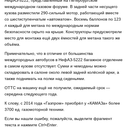
НефАЗ-5222, представленный на Петербургском
международном газовом форуме. В задней части несущего
кузова разместили 290-сильный мотор, работающий вместе
со шестиступенчатым «автоматом». Восемь баллонов по 123
л каждый для метана по международным нормам
безопасности скрыто на крыше. Конструкторы предусмотрели
место для монтажа ещё двух ёмкостей для метана такого же
объёма.
Примечательно, что в отличие от большинства
междугородных автобусов в НефАЗ-5222 багажное отделение
в самом кузове отсутствует. Сумки и чемоданы можно
складировать в салоне около левой задней колёсной арки, а
также поднимать на полки над сиденьями.
ОТТС на машину ещё не получили, ожидаемый срок —
середина следующего года.
К слову, с 2014 года «Газпром» приобрёл у «КАМАЗа» более
3700 ед. газомоторной техники.
Если вы нашли ошибку, пожалуйста, выделите фрагмент
текста и нажмите
Ctrl+Enter
.