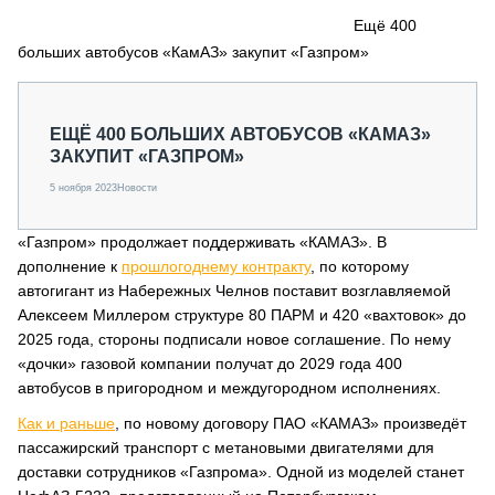
СЕРВИСМЕНЫ
Ещё 400
больших автобусов «КамАЗ» закупит «Газпром»
СПЕЦПРОЕКТЫ
МЕРОПРИЯТИЯ
СТАТЬИ ПО КАТЕГОРИЯМ ТЕХНИКИ
ЕЩЁ 400 БОЛЬШИХ АВТОБУСОВ «КАМАЗ»
О ПРОЕКТЕ
ЗАКУПИТ «ГАЗПРОМ»
5 ноября 2023
Новости
«Газпром» продолжает поддерживать «КАМАЗ». В
дополнение к
прошлогоднему контракту
, по которому
автогигант из Набережных Челнов поставит возглавляемой
Алексеем Миллером структуре 80 ПАРМ и 420 «вахтовок» до
2025 года, стороны подписали новое соглашение. По нему
«дочки» газовой компании получат до 2029 года 400
автобусов в пригородном и междугородном исполнениях.
Как и раньше
, по новому договору ПАО «КАМАЗ» произведёт
пассажирский транспорт с метановыми двигателями для
доставки сотрудников «Газпрома». Одной из моделей станет