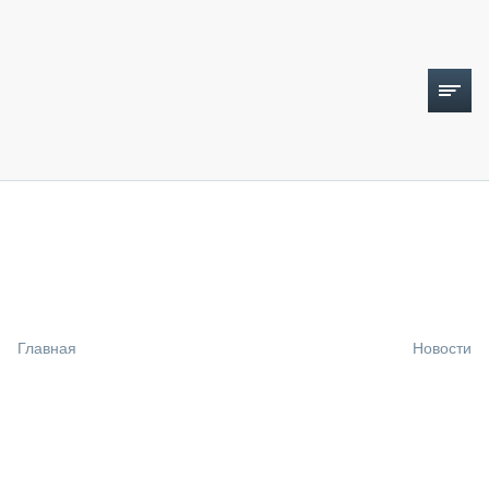
ТОПЛИВНЫЙ КРИЗИС
НОВОСТИ
CTT EXPO 2026
CTT EXPO 2025
КАК ПРОДЛИТЬ ЖИЗНЬ СПЕЦТЕХНИКЕ?
Главная
Новости
АНАЛИТИКА
ОБЗОР РЫНКА
ТЕХНИКА КРУПНЫМ ПЛАНОМ
ИСПЫТАТЕЛИ
ТЕХНОЛОГИИ
ДОРОЖНАЯ ИНДУСТРИЯ