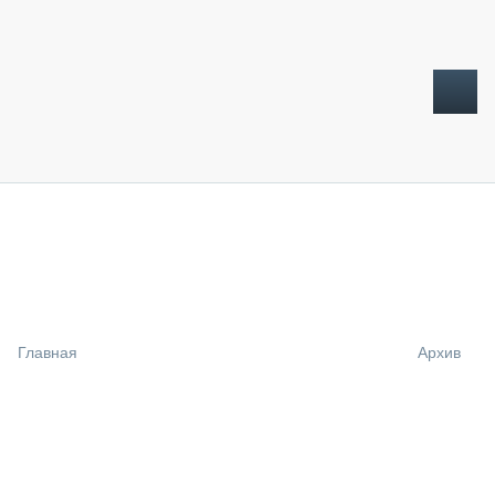
ТОПЛИВНЫЙ КРИЗИС
НОВОСТИ
CTT EXPO 2026
CTT EXPO 2025
КАК ПРОДЛИТЬ ЖИЗНЬ СПЕЦТЕХНИКЕ?
Главная
Архив
АНАЛИТИКА
ОБЗОР РЫНКА
ТЕХНИКА КРУПНЫМ ПЛАНОМ
ИСПЫТАТЕЛИ
ТЕХНОЛОГИИ
ДОРОЖНАЯ ИНДУСТРИЯ