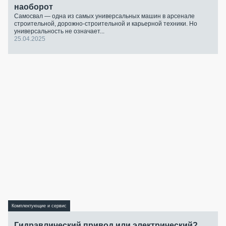
наоборот
Самосвал — одна из самых универсальных машин в арсенале
строительной, дорожно-строительной и карьерной техники. Но
универсальность не означает...
25.04.2025
Комплектующие и сервис
Гидравлический привод или электрический?