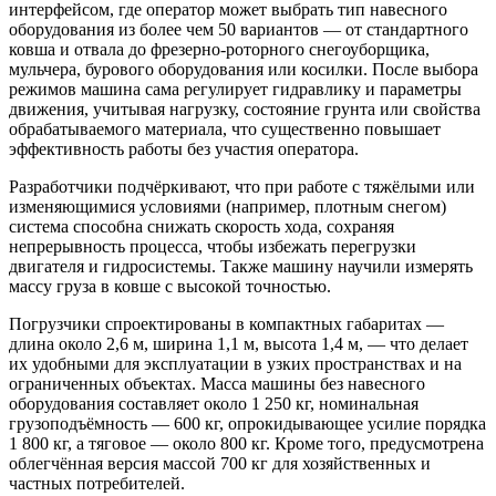
интерфейсом, где оператор может выбрать тип навесного
оборудования из более чем 50 вариантов — от стандартного
ковша и отвала до фрезерно-роторного снегоуборщика,
мульчера, бурового оборудования или косилки. После выбора
режимов машина сама регулирует гидравлику и параметры
движения, учитывая нагрузку, состояние грунта или свойства
обрабатываемого материала, что существенно повышает
эффективность работы без участия оператора.
Разработчики подчёркивают, что при работе с тяжёлыми или
изменяющимися условиями (например, плотным снегом)
система способна снижать скорость хода, сохраняя
непрерывность процесса, чтобы избежать перегрузки
двигателя и гидросистемы. Также машину научили измерять
массу груза в ковше с высокой точностью.
Погрузчики спроектированы в компактных габаритах —
длина около 2,6 м, ширина 1,1 м, высота 1,4 м, — что делает
их удобными для эксплуатации в узких пространствах и на
ограниченных объектах. Масса машины без навесного
оборудования составляет около 1 250 кг, номинальная
грузоподъёмность — 600 кг, опрокидывающее усилие порядка
1 800 кг, а тяговое — около 800 кг. Кроме того, предусмотрена
облегчённая версия массой 700 кг для хозяйственных и
частных потребителей.