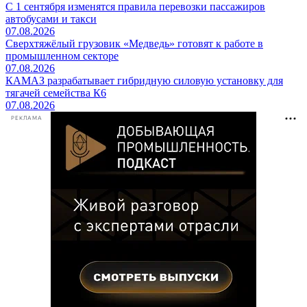
С 1 сентября изменятся правила перевозки пассажиров
автобусами и такси
07.08.2026
Сверхтяжёлый грузовик «Медведь» готовят к работе в
промышленном секторе
07.08.2026
КАМАЗ разрабатывает гибридную силовую установку для
тягачей семейства К6
07.08.2026
РЕКЛАМА