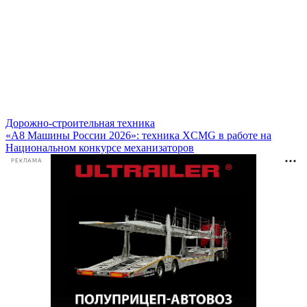
Дорожно-строительная техника
«А8 Машины России 2026»: техника XCMG в работе на
Национальном конкурсе механизаторов
РЕКЛАМА