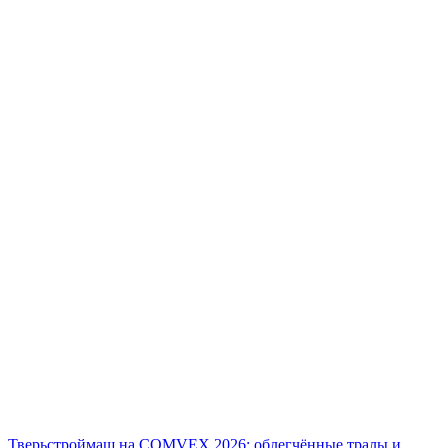
Тверьстроймаш на COMVEX 2026: облегчённые тралы и