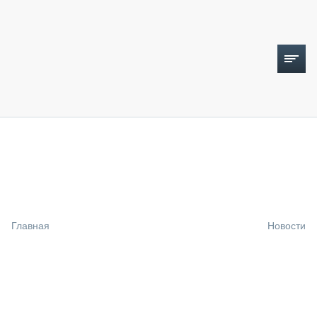
ТОПЛИВНЫЙ КРИЗИС
НОВОСТИ
CTT EXPO 2026
CTT EXPO 2025
КАК ПРОДЛИТЬ ЖИЗНЬ СПЕЦТЕХНИКЕ?
Главная
Новости
АНАЛИТИКА
ОБЗОР РЫНКА
ТЕХНИКА КРУПНЫМ ПЛАНОМ
ИСПЫТАТЕЛИ
ТЕХНОЛОГИИ
ДОРОЖНАЯ ИНДУСТРИЯ