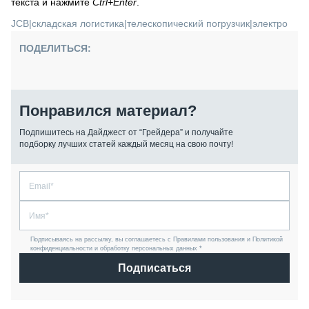
текста и нажмите
Ctrl+Enter
.
JCB
|
складская логистика
|
телескопический погрузчик
|
электро
ПОДЕЛИТЬСЯ:
Понравился материал?
Подпишитесь на Дайджест от “Грейдера” и получайте
подборку лучших статей каждый месяц на свою почту!
Подписываясь на рассылку, вы соглашаетесь с Правилами пользования и Политикой
конфиденциальности и обработку персональных данных *
Подписаться