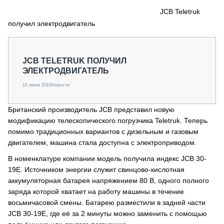
СЕРВИСМЕНЫ
JCB Teletruk
получил электродвигатель
СПЕЦПРОЕКТЫ
МЕРОПРИЯТИЯ
СТАТЬИ ПО КАТЕГОРИЯМ ТЕХНИКИ
JCB TELETRUK ПОЛУЧИЛ
О ПРОЕКТЕ
ЭЛЕКТРОДВИГАТЕЛЬ
18 июня 2019
Новости
Британский производитель JCB представил новую
модификацию телескопического погрузчика Teletruk. Теперь
помимо традиционных вариантов с дизельным и газовым
двигателем, машина стала доступна с электроприводом.
В номенклатуре компании модель получила индекс JCB 30-
19E. Источником энергии служит свинцово-кислотная
аккумуляторная батарея напряжением 80 В, одного полного
заряда которой хватает на работу машины в течение
восьмичасовой смены. Батарею разместили в задней части
JCB 30-19E, где её за 2 минуты можно заменить с помощью