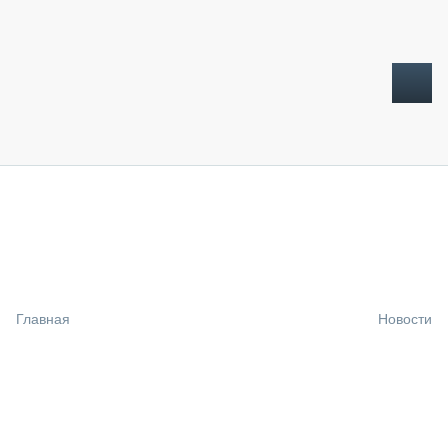
ТОПЛИВНЫЙ КРИЗИС
НОВОСТИ
CTT EXPO 2026
CTT EXPO 2025
КАК ПРОДЛИТЬ ЖИЗНЬ СПЕЦТЕХНИКЕ?
Главная
Новости
АНАЛИТИКА
ОБЗОР РЫНКА
ТЕХНИКА КРУПНЫМ ПЛАНОМ
ИСПЫТАТЕЛИ
ТЕХНОЛОГИИ
ДОРОЖНАЯ ИНДУСТРИЯ