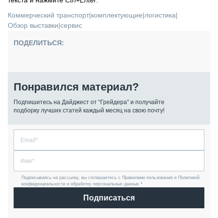
текста и нажмите
Ctrl+Enter
.
Коммерческий транспорт
|
комплектующие
|
логистика
|
Обзор выставки
|
сервис
ПОДЕЛИТЬСЯ:
Понравился материал?
Подпишитесь на Дайджест от “Грейдера” и получайте
подборку лучших статей каждый месяц на свою почту!
Подписываясь на рассылку, вы соглашаетесь с Правилами пользования и Политикой
конфиденциальности и обработку персональных данных *
Подписаться