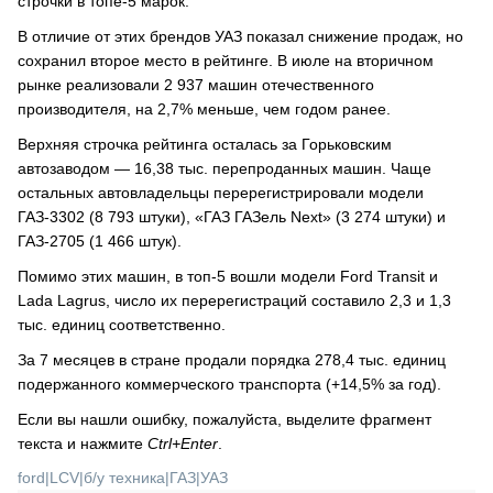
строчки в топе-5 марок.
В отличие от этих брендов УАЗ показал снижение продаж, но
сохранил второе место в рейтинге. В июле на вторичном
рынке реализовали 2 937 машин отечественного
производителя, на 2,7% меньше, чем годом ранее.
Верхняя строчка рейтинга осталась за Горьковским
автозаводом — 16,38 тыс. перепроданных машин. Чаще
остальных автовладельцы перерегистрировали модели
ГАЗ-3302 (8 793 штуки), «ГАЗ ГАЗель Next» (3 274 штуки) и
ГАЗ-2705 (1 466 штук).
Помимо этих машин, в топ-5 вошли модели Ford Transit и
Lada Lagrus, число их перерегистраций составило 2,3 и 1,3
тыс. единиц соответственно.
За 7 месяцев в стране продали порядка 278,4 тыс. единиц
подержанного коммерческого транспорта (+14,5% за год).
Если вы нашли ошибку, пожалуйста, выделите фрагмент
текста и нажмите
Ctrl+Enter
.
ford
|
LCV
|
б/у техника
|
ГАЗ
|
УАЗ