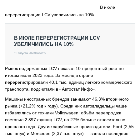
СЕРВИСМЕНЫ
В июле
перерегистрации LCV увеличились на 10%
СПЕЦПРОЕКТЫ
МЕРОПРИЯТИЯ
СТАТЬИ ПО КАТЕГОРИЯМ ТЕХНИКИ
В ИЮЛЕ ПЕРЕРЕГИСТРАЦИИ LCV
О ПРОЕКТЕ
УВЕЛИЧИЛИСЬ НА 10%
11 августа 2023
Новости
Рынок подержанных LCV показал 10-процентный рост по
итогам июля 2023 года. За месяц в стране
перерегистрировали 40,1 тыс. единиц лёгкого коммерческого
транспорта, подсчитали в «Автостат Инфо».
Машины иностранных брендов занимают 46,3% вторичного
рынка (+21,2% год к году). Среди них автовладельцы чаще
избавлялись от техники Volkswagen: объём перепродаж
составил 2 897 единиц LCV, на 27% больше относительно
прошлого года. Другие зарубежные производители: Ford (2,55
тыс. штук) и Mercedes (2,37 тыс. штук) — заняли последние