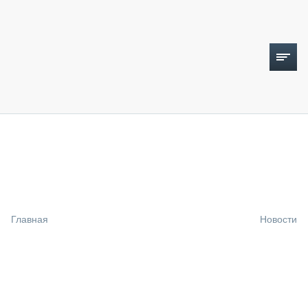
ТОПЛИВНЫЙ КРИЗИС
НОВОСТИ
CTT EXPO 2026
CTT EXPO 2025
КАК ПРОДЛИТЬ ЖИЗНЬ СПЕЦТЕХНИКЕ?
Главная
Новости
АНАЛИТИКА
ОБЗОР РЫНКА
ТЕХНИКА КРУПНЫМ ПЛАНОМ
ИСПЫТАТЕЛИ
ТЕХНОЛОГИИ
ДОРОЖНАЯ ИНДУСТРИЯ