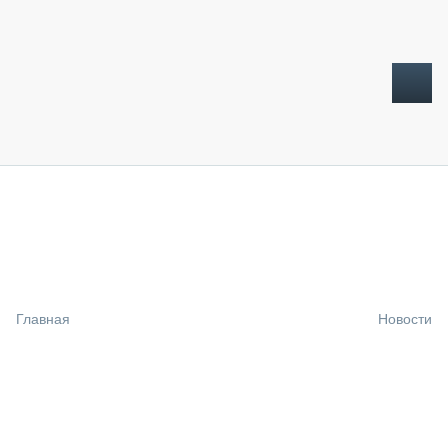
ТОПЛИВНЫЙ КРИЗИС
НОВОСТИ
CTT EXPO 2026
CTT EXPO 2025
КАК ПРОДЛИТЬ ЖИЗНЬ СПЕЦТЕХНИКЕ?
Главная
Новости
АНАЛИТИКА
ОБЗОР РЫНКА
ТЕХНИКА КРУПНЫМ ПЛАНОМ
ИСПЫТАТЕЛИ
ТЕХНОЛОГИИ
ДОРОЖНАЯ ИНДУСТРИЯ