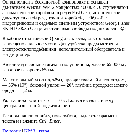
Он выполнен в бескапотной компоновке и оснащён
двигателем Weichai WP12 мощностью 460 л. с., 6-ступенчатой
автоматической коробкой передач Fast Gear, механической
двухступенчатой раздаточной коробкой, лебёдкой с
гидроприводом и седельно-сцепным устройством Georg Fisher
SK-HD 38.36 Gс тремя степенями свободы под шкворень 3,5″.
В кабине от китайской Qixing два кресла, за которыми
размещено спальное место. Для удобства предусмотрены
электростеклоподъёмники, дополнительный обогреватель и
кондиционер.
Автопоезд в составе тягача и полуприцепа, массой 65 000 кг,
развивает скорость 65 км/ч.
Максимальный угол подъёма, преодолеваемый автопоездом,
— 36% (19°), боковой уклон — 20°, глубина преодолеваемого
брода — 1,2 м.
Радиус поворота тягача — 10 м. Колёса имеют систему
централизованной подкачки шин.
Если вы нашли ошибку, пожалуйста, выделите фрагмент
текста и нажмите
Ctrl+Enter
.
Грузовик
|
КРАЗ
|
тягач