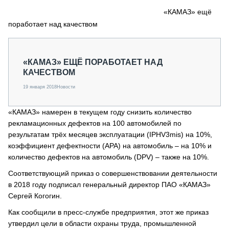
СЕРВИСМЕНЫ
«КАМАЗ» ещё
поработает над качеством
СПЕЦПРОЕКТЫ
МЕРОПРИЯТИЯ
СТАТЬИ ПО КАТЕГОРИЯМ ТЕХНИКИ
«КАМАЗ» ЕЩЁ ПОРАБОТАЕТ НАД
О ПРОЕКТЕ
КАЧЕСТВОМ
19 января 2018
Новости
«КАМАЗ» намерен в текущем году снизить количество
рекламационных дефектов на 100 автомобилей по
результатам трёх месяцев эксплуатации (IPНV3mis) на 10%,
коэффициент дефектности (APA) на автомобиль – на 10% и
количество дефектов на автомобиль (DPV) – также на 10%.
Соответствующий приказ о совершенствовании деятельности
в 2018 году подписал генеральный директор ПАО «КАМАЗ»
Сергей Когогин.
Как сообщили в пресс-службе предприятия, этот же приказ
утвердил цели в области охраны труда, промышленной