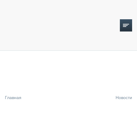
ТОПЛИВНЫЙ КРИЗИС
НОВОСТИ
CTT EXPO 2026
CTT EXPO 2025
КАК ПРОДЛИТЬ ЖИЗНЬ СПЕЦТЕХНИКЕ?
Главная
Новости
АНАЛИТИКА
ОБЗОР РЫНКА
ТЕХНИКА КРУПНЫМ ПЛАНОМ
ИСПЫТАТЕЛИ
ТЕХНОЛОГИИ
ДОРОЖНАЯ ИНДУСТРИЯ