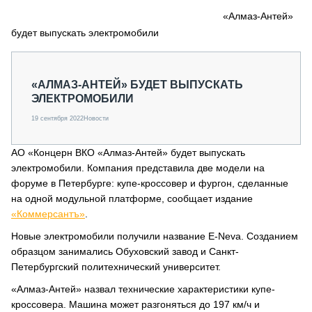
СЕРВИСМЕНЫ
«Алмаз-Антей»
будет выпускать электромобили
СПЕЦПРОЕКТЫ
МЕРОПРИЯТИЯ
СТАТЬИ ПО КАТЕГОРИЯМ ТЕХНИКИ
«АЛМАЗ-АНТЕЙ» БУДЕТ ВЫПУСКАТЬ
О ПРОЕКТЕ
ЭЛЕКТРОМОБИЛИ
19 сентября 2022
Новости
АО «Концерн ВКО «Алмаз-Антей» будет выпускать
электромобили. Компания представила две модели на
форуме в Петербурге: купе-кроссовер и фургон, сделанные
на одной модульной платформе, сообщает издание
«Коммерсантъ»
.
Новые электромобили получили название E-Neva. Созданием
образцом занимались Обуховский завод и Санкт-
Петербургский политехнический университет.
«Алмаз-Антей» назвал технические характеристики купе-
кроссовера. Машина может разгоняться до 197 км/ч и