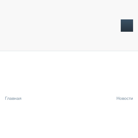
ТОПЛИВНЫЙ КРИЗИС
НОВОСТИ
CTT EXPO 2026
CTT EXPO 2025
КАК ПРОДЛИТЬ ЖИЗНЬ СПЕЦТЕХНИКЕ?
Главная
Новости
АНАЛИТИКА
ОБЗОР РЫНКА
ТЕХНИКА КРУПНЫМ ПЛАНОМ
ИСПЫТАТЕЛИ
ТЕХНОЛОГИИ
ДОРОЖНАЯ ИНДУСТРИЯ