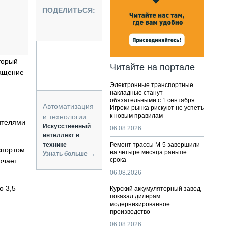
НАЛЬНАЯ ТЕХНИКА
ПОДЕЛИТЬСЯ:
ЖИРСКИЙ ТРАНСПОРТ
ОЗТЕХНИКА
КА СПЕЦИАЛЬНОГО НАЗНАЧЕНИЯ
РНАЯ ТЕХНИКА
торый
Читайте на портале
ращение
ТИКА И СКЛАД
Электронные транспортные
АТИЗАЦИЯ И ТЕХНОЛОГИИ
накладные станут
обязательными с 1 сентября.
ЕКТУЮЩИЕ И СЕРВИС
Автоматизация
Игроки рынка рискуют не успеть
к новым правилам
и технологии
нителями
Искусственный
06.08.2026
интеллект в
технике
Ремонт трассы М-5 завершили
спортом
на четыре месяца раньше
Узнать больше →
срока
ючает
06.08.2026
о 3,5
Курский аккумуляторный завод
показал дилерам
модернизированное
производство
06.08.2026