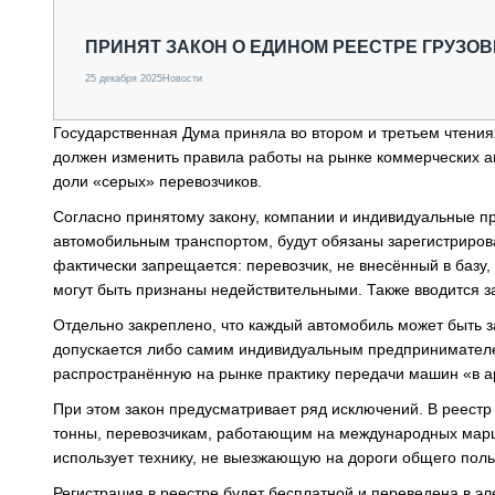
СПЕЦТЕХНИКА И ТРАНСПОРТ
ГРУЗОПЕРЕВОЗКИ
ПРИНЯТ ЗАКОН О ЕДИНОМ РЕЕСТРЕ ГРУЗО
ФИНАНСЫ, ЛИЗИНГ, СТРАХОВАНИЕ
25 декабря 2025
Новости
ТЕХНИКА КРУПНЫМ ПЛАНОМ
ИСПЫТАТЕЛИ
Государственная Дума приняла во втором и третьем чтениях
ТЕХНОЛОГИИ
должен изменить правила работы на рынке коммерческих а
ДОРОЖНАЯ ИНДУСТРИЯ
доли «серых» перевозчиков.
СЕРВИСМЕНЫ
Согласно принятому закону, компании и индивидуальные 
автомобильным транспортом, будут обязаны зарегистрирова
фактически запрещается: перевозчик, не внесённый в базу,
могут быть признаны недействительными. Также вводится за
Отдельно закреплено, что каждый автомобиль может быть з
допускается либо самим индивидуальным предпринимателе
распространённую на рынке практику передачи машин «в а
При этом закон предусматривает ряд исключений. В реестр
тонны, перевозчикам, работающим на международных маршру
использует технику, не выезжающую на дороги общего поль
Регистрация в реестре будет бесплатной и переведена в э