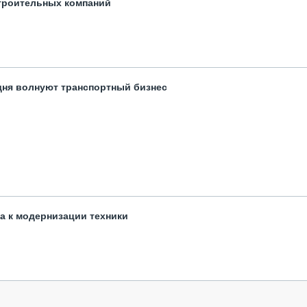
троительных компаний
одня волнуют транспортный бизнес
та к модернизации техники