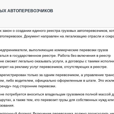
ОБЗОР ПРОШЕДШИХ МЕРОПРИЯТИЙ
КОММУ
БЛИЖАЙШИЕ МЕРОПРИЯТИЯ
ПАССА
ВЫХ АВТОПЕРЕВОЗЧИКОВ
СЕЛЬХ
ТЕХНИ
КАРЬЕ
 закон о создании единого реестра грузовых автоперевозчиков, ко
втоперевозок. Документ направлен на легализацию отрасли и сок
ЛОГИС
АВТОМ
предприниматели, выполняющие коммерческие перевозки грузов
КОМПЛ
ться в государственном реестре. Работа без включения в реестр
 не сможет легально оказывать услуги, а договоры с такими испол
прет на рекламу услуг перевозчиков, отсутствующих в реестре.
арегистрирован только за одним перевозчиком, а управление тран
м, либо водителем, официально оформленным в штате. Это искл
ренду» под сторонние перевозки.
 не потребуется вноситься владельцам грузовиков полной массой д
тах, а также тем, кто перевозит грузы для собственных нужд или
зования.
лектронный формат. Включение перевозчика должно происходить не