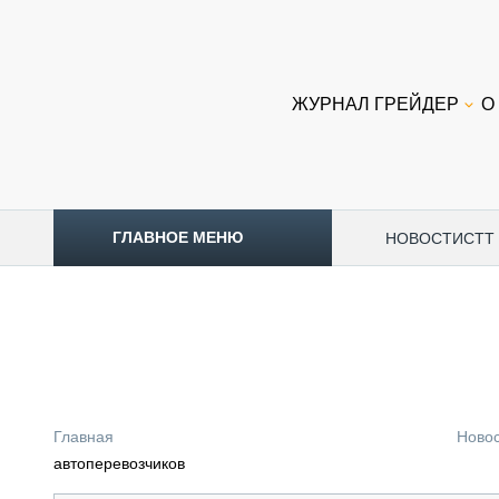
ЖУРНАЛ ГРЕЙДЕР
О
ГЛАВНОЕ МЕНЮ
НОВОСТИ
CTT
ТОПЛИВНЫЙ КРИЗИС
НОВОСТИ
CTT EXPO 2026
CTT EXPO 2025
КАК ПРОДЛИТЬ ЖИЗНЬ СПЕЦТЕХНИКЕ?
Главная
Ново
АНАЛИТИКА
автоперевозчиков
ОБЗОР РЫНКА