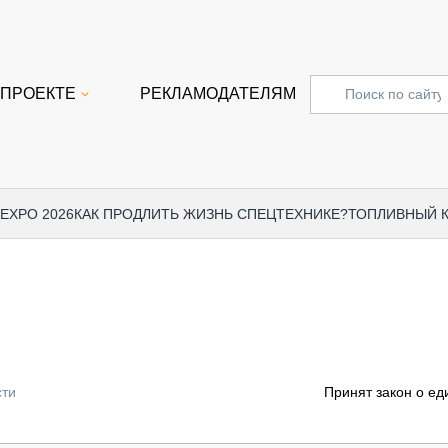
 ПРОЕКТЕ
РЕКЛАМОДАТЕЛЯМ
 EXPO 2026
КАК ПРОДЛИТЬ ЖИЗНЬ СПЕЦТЕХНИКЕ?
ТОПЛИВНЫЙ 
СПЕЦПРОЕКТЫ
СТАТЬ
EXPO CTT 2024
ДОРОЖ
EXPO CTT 2023
ГРУЗО
EXPO CTT 2022
КОММЕ
сти
Принят закон о ед
КОМТРАНС 2021
ПОДЪЁ
МЕРОПРИЯТИЯ
ПРИЦЕ