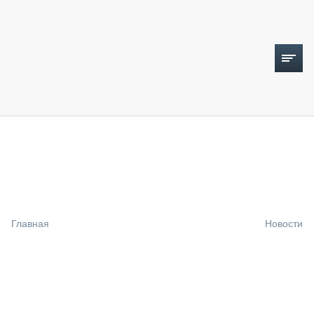
ТОПЛИВНЫЙ КРИЗИС
НОВОСТИ
CTT EXPO 2026
CTT EXPO 2025
КАК ПРОДЛИТЬ ЖИЗНЬ СПЕЦТЕХНИКЕ?
Главная
Новости
АНАЛИТИКА
ОБЗОР РЫНКА
ТЕХНИКА КРУПНЫМ ПЛАНОМ
ИСПЫТАТЕЛИ
ТЕХНОЛОГИИ
ДОРОЖНАЯ ИНДУСТРИЯ