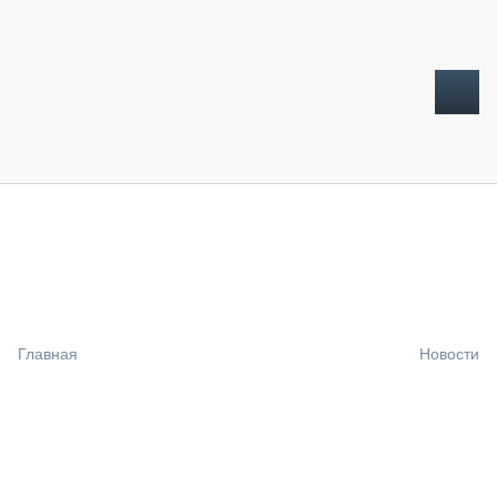
ТОПЛИВНЫЙ КРИЗИС
НОВОСТИ
CTT EXPO 2026
CTT EXPO 2025
КАК ПРОДЛИТЬ ЖИЗНЬ СПЕЦТЕХНИКЕ?
Главная
Новости
АНАЛИТИКА
ОБЗОР РЫНКА
ТЕХНИКА КРУПНЫМ ПЛАНОМ
ИСПЫТАТЕЛИ
ТЕХНОЛОГИИ
ДОРОЖНАЯ ИНДУСТРИЯ