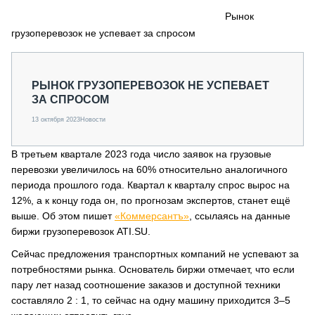
СЕРВИСМЕНЫ
Рынок
грузоперевозок не успевает за спросом
СПЕЦПРОЕКТЫ
МЕРОПРИЯТИЯ
СТАТЬИ ПО КАТЕГОРИЯМ ТЕХНИКИ
РЫНОК ГРУЗОПЕРЕВОЗОК НЕ УСПЕВАЕТ
О ПРОЕКТЕ
ЗА СПРОСОМ
13 октября 2023
Новости
В третьем квартале 2023 года число заявок на грузовые
перевозки увеличилось на 60% относительно аналогичного
периода прошлого года. Квартал к кварталу спрос вырос на
12%, а к концу года он, по прогнозам экспертов, станет ещё
выше. Об этом пишет
«Коммерсантъ»
, ссылаясь на данные
биржи грузоперевозок ATI.SU.
Сейчас предложения транспортных компаний не успевают за
потребностями рынка. Основатель биржи отмечает, что если
пару лет назад соотношение заказов и доступной техники
составляло 2 : 1, то сейчас на одну машину приходится 3–5