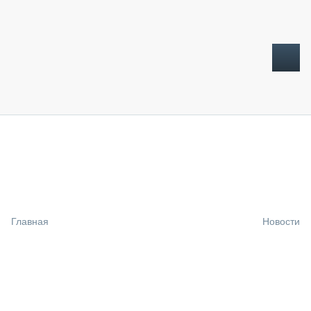
ТОПЛИВНЫЙ КРИЗИС
НОВОСТИ
CTT EXPO 2026
CTT EXPO 2025
КАК ПРОДЛИТЬ ЖИЗНЬ СПЕЦТЕХНИКЕ?
Главная
Новости
АНАЛИТИКА
ОБЗОР РЫНКА
ТЕХНИКА КРУПНЫМ ПЛАНОМ
ИСПЫТАТЕЛИ
ТЕХНОЛОГИИ
ДОРОЖНАЯ ИНДУСТРИЯ