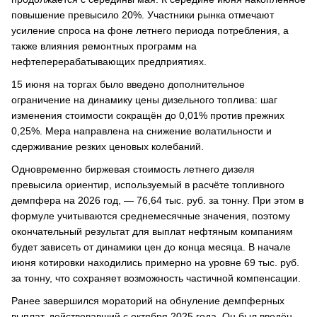
повышение превысило 20%. Участники рынка отмечают
усиление спроса на фоне летнего периода потребления, а
также влияния ремонтных программ на
нефтеперерабатывающих предприятиях.
15 июня на торгах было введено дополнительное
ограничение на динамику цены дизельного топлива: шаг
изменения стоимости сокращён до 0,01% против прежних
0,25%. Мера направлена на снижение волатильности и
сдерживание резких ценовых колебаний.
Одновременно биржевая стоимость летнего дизеля
превысила ориентир, используемый в расчёте топливного
демпфера на 2026 год, — 76,64 тыс. руб. за тонну. При этом в
формуле учитываются среднемесячные значения, поэтому
окончательный результат для выплат нефтяным компаниям
будет зависеть от динамики цен до конца месяца. В начале
июня котировки находились примерно на уровне 69 тыс. руб.
за тонну, что сохраняет возможность частичной компенсации.
Ранее завершился мораторий на обнуление демпферных
выплат, действовавший с октября 2025 года. Он был введён