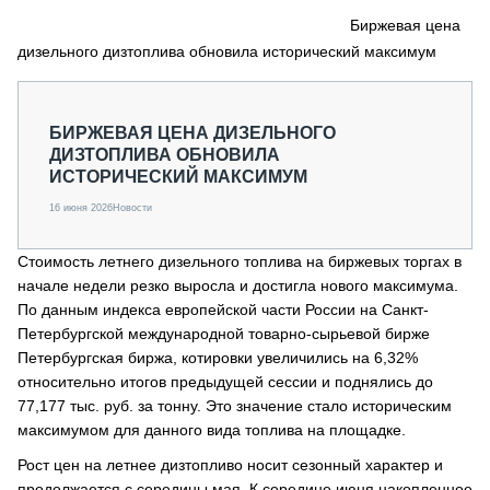
СЕРВИСМЕНЫ
Биржевая цена
дизельного дизтоплива обновила исторический максимум
СПЕЦПРОЕКТЫ
МЕРОПРИЯТИЯ
СТАТЬИ ПО КАТЕГОРИЯМ ТЕХНИКИ
БИРЖЕВАЯ ЦЕНА ДИЗЕЛЬНОГО
О ПРОЕКТЕ
ДИЗТОПЛИВА ОБНОВИЛА
ИСТОРИЧЕСКИЙ МАКСИМУМ
16 июня 2026
Новости
Стоимость летнего дизельного топлива на биржевых торгах в
начале недели резко выросла и достигла нового максимума.
По данным индекса европейской части России на Санкт-
Петербургской международной товарно-сырьевой бирже
Петербургская биржа, котировки увеличились на 6,32%
относительно итогов предыдущей сессии и поднялись до
77,177 тыс. руб. за тонну. Это значение стало историческим
максимумом для данного вида топлива на площадке.
Рост цен на летнее дизтопливо носит сезонный характер и
продолжается с середины мая. К середине июня накопленное