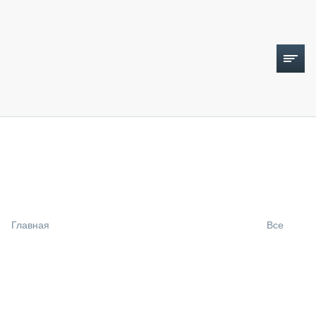
ТОПЛИВНЫЙ КРИЗИС
НОВОСТИ
CTT EXPO 2026
CTT EXPO 2025
КАК ПРОДЛИТЬ ЖИЗНЬ СПЕЦТЕХНИКЕ?
Главная
Все
АНАЛИТИКА
ОБЗОР РЫНКА
ТЕХНИКА КРУПНЫМ ПЛАНОМ
ИСПЫТАТЕЛИ
ТЕХНОЛОГИИ
ДОРОЖНАЯ ИНДУСТРИЯ