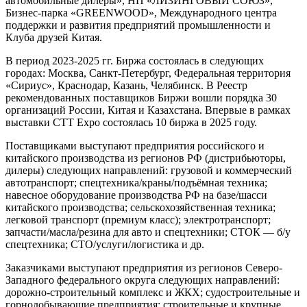
автомобильные дилеры», НП «ЛИЗИНГОВЫЙ СОЮЗ»,
Бизнес-парка «GREENWOOD», Международного центра
поддержки и развития предприятий промышленности и
Клуба друзей Китая.
В период 2023-2025 гг. Биржа состоялась в следующих
городах: Москва, Санкт-Петербург, Федеральная территория
«Сириус», Краснодар, Казань, Челябинск. В Реестр
рекомендованных поставщиков Биржи вошли порядка 30
организаций России, Китая и Казахстана. Впервые в рамках
выставки CTT Expo состоялась 10 биржа в 2025 году.
Поставщиками выступают предприятия российского и
китайского производства из регионов РФ (дистрибьюторы,
дилеры) следующих направлений: грузовой и коммерческий
автотранспорт; спецтехника/краны/подъёмная техника;
навесное оборудование производства РФ на базе/шасси
китайского производства; сельскохозяйственная техника;
легковой транспорт (премиум класс); электротранспорт;
запчасти/масла/резина для авто и спецтехники; СТОК — б/у
спецтехника; СТО/услуги/логистика и др.
Заказчиками выступают предприятия из регионов Северо-
Западного федерального округа следующих направлений:
дорожно-строительный комплекс и ЖКХ; судостроительные и
горнодобывающие предприятия; строительные и крупные