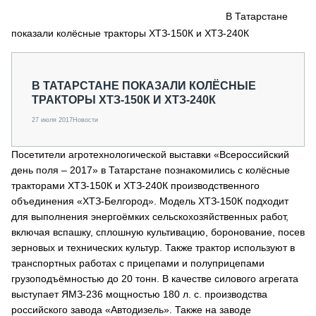
СЕРВИСМЕНЫ
В Татарстане
показали колёсные тракторы ХТЗ-150К и ХТЗ-240К
СПЕЦПРОЕКТЫ
МЕРОПРИЯТИЯ
СТАТЬИ ПО КАТЕГОРИЯМ ТЕХНИКИ
В ТАТАРСТАНЕ ПОКАЗАЛИ КОЛЁСНЫЕ
О ПРОЕКТЕ
ТРАКТОРЫ ХТЗ-150К И ХТЗ-240К
27 июля 2017
Новости
Посетители агротехнологической выставки «Всероссийский
день поля – 2017» в Татарстане познакомились с колёсные
тракторами ХТЗ-150К и ХТЗ-240К производственного
объединения «ХТЗ-Белгород». Модель ХТЗ-150К подходит
для выполнения энергоёмких сельскохозяйственных работ,
включая вспашку, сплошную культивацию, боронование, посев
зерновых и технических культур. Также трактор используют в
транспортных работах с прицепами и полуприцепами
грузоподъёмностью до 20 тонн. В качестве силового агрегата
выступает ЯМЗ-236 мощностью 180 л. с. производства
российского завода «Автодизель». Также на заводе