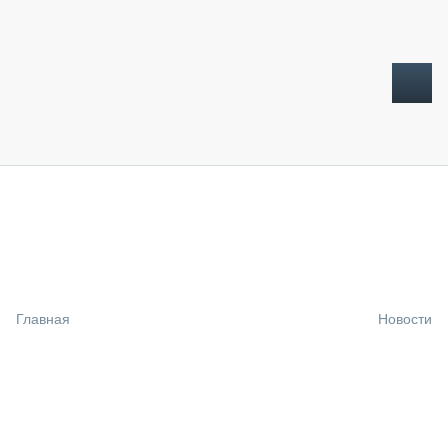
ТОПЛИВНЫЙ КРИЗИС
НОВОСТИ
CTT EXPO 2026
CTT EXPO 2025
КАК ПРОДЛИТЬ ЖИЗНЬ СПЕЦТЕХНИКЕ?
Главная
Новости
АНАЛИТИКА
ОБЗОР РЫНКА
ТЕХНИКА КРУПНЫМ ПЛАНОМ
ИСПЫТАТЕЛИ
ТЕХНОЛОГИИ
ДОРОЖНАЯ ИНДУСТРИЯ