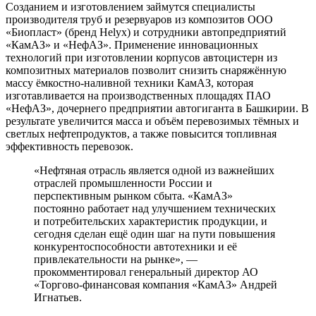
Созданием и изготовлением займутся специалисты
производителя труб и резервуаров из композитов ООО
«Биопласт» (бренд Helyx) и сотрудники автопредприятий
«КамАЗ» и «НефАЗ». Применение инновационных
технологий при изготовлении корпусов автоцистерн из
композитных материалов позволит снизить снаряжённую
массу ёмкостно-наливной техники КамАЗ, которая
изготавливается на производственных площадях ПАО
«НефАЗ», дочернего предприятии автогиганта в Башкирии. В
результате увеличится масса и объём перевозимых тёмных и
светлых нефтепродуктов, а также повысится топливная
эффективность перевозок.
«Нефтяная отрасль является одной из важнейших
отраслей промышленности России и
перспективным рынком сбыта. «КамАЗ»
постоянно работает над улучшением технических
и потребительских характеристик продукции, и
сегодня сделан ещё один шаг на пути повышения
конкурентоспособности автотехники и её
привлекательности на рынке», —
прокомментировал генеральный директор АО
«Торгово-финансовая компания «КамАЗ» Андрей
Игнатьев.