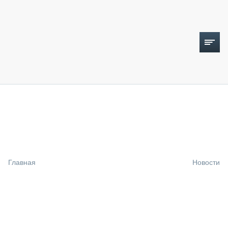
ТОПЛИВНЫЙ КРИЗИС
НОВОСТИ
CTT EXPO 2026
CTT EXPO 2025
КАК ПРОДЛИТЬ ЖИЗНЬ СПЕЦТЕХНИКЕ?
Главная
Новости
АНАЛИТИКА
ОБЗОР РЫНКА
ТЕХНИКА КРУПНЫМ ПЛАНОМ
ИСПЫТАТЕЛИ
ТЕХНОЛОГИИ
ДОРОЖНАЯ ИНДУСТРИЯ