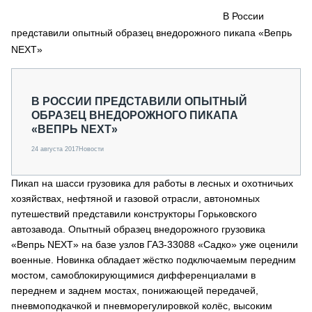
СЕРВИСМЕНЫ
В России
представили опытный образец внедорожного пикапа «Вепрь
СПЕЦПРОЕКТЫ
МЕРОПРИЯТИЯ
NEXT»
СТАТЬИ ПО КАТЕГОРИЯМ ТЕХНИКИ
О ПРОЕКТЕ
В РОССИИ ПРЕДСТАВИЛИ ОПЫТНЫЙ
ОБРАЗЕЦ ВНЕДОРОЖНОГО ПИКАПА
«ВЕПРЬ NEXT»
24 августа 2017
Новости
Пикап на шасси грузовика для работы в лесных и охотничьих
хозяйствах, нефтяной и газовой отрасли, автономных
путешествий представили конструкторы Горьковского
автозавода. Опытный образец внедорожного грузовика
«Вепрь NEXT» на базе узлов ГАЗ-33088 «Садко» уже оценили
военные. Новинка обладает жёстко подключаемым передним
мостом, самоблокирующимися дифференциалами в
переднем и заднем мостах, понижающей передачей,
пневмоподкачкой и пневморегулировкой колёс, высоким