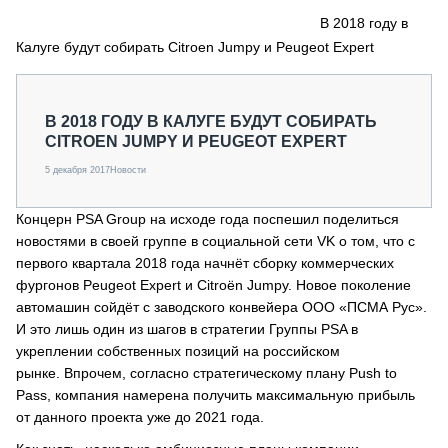
СЕРВИСМЕНЫ
В 2018 году в
Калуге будут собирать Citroen Jumpy и Peugeot Expert
СПЕЦПРОЕКТЫ
МЕРОПРИЯТИЯ
СТАТЬИ ПО КАТЕГОРИЯМ ТЕХНИКИ
В 2018 ГОДУ В КАЛУГЕ БУДУТ СОБИРАТЬ
О ПРОЕКТЕ
CITROEN JUMPY И PEUGEOT EXPERT
5 декабря 2017
Новости
Концерн PSA Group на исходе года поспешил поделиться
новостями в своей группе в социальной сети VK о том, что с
первого квартала 2018 года начнёт сборку коммерческих
фургонов Peugeot Expert и Citroёn Jumpy. Новое поколение
автомашин сойдёт с заводского конвейера ООО «ПСМА Рус».
И это лишь один из шагов в стратегии Группы PSA в
укреплении собственных позиций на российском
рынке. Впрочем, согласно стратегическому плану Push to
Pass, компания намерена получить максимальную прибыль
от данного проекта уже до 2021 года.