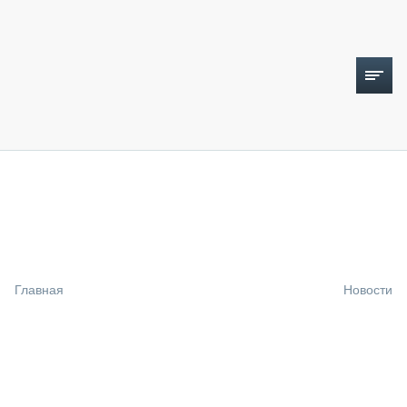
ТОПЛИВНЫЙ КРИЗИС
НОВОСТИ
CTT EXPO 2026
CTT EXPO 2025
КАК ПРОДЛИТЬ ЖИЗНЬ СПЕЦТЕХНИКЕ?
Главная
Новости
АНАЛИТИКА
ОБЗОР РЫНКА
ТЕХНИКА КРУПНЫМ ПЛАНОМ
ИСПЫТАТЕЛИ
ТЕХНОЛОГИИ
ДОРОЖНАЯ ИНДУСТРИЯ