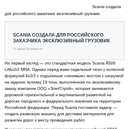
СЕРВИСМЕНЫ
Scania создала
для российского заказчика эксклюзивный грузовик
СПЕЦПРОЕКТЫ
МЕРОПРИЯТИЯ
СТАТЬИ ПО КАТЕГОРИЯМ ТЕХНИКИ
SCANIA СОЗДАЛА ДЛЯ РОССИЙСКОГО
О ПРОЕКТЕ
ЗАКАЗЧИКА ЭКСКЛЮЗИВНЫЙ ГРУЗОВИК
17 апреля 2015
Новости
На первый взгляд — это стандартная модель Scania R500
LA6x2/2 MNA. Однако перед вами седельный тягач с колесной
формулой 6х2/2 с подъемным «ленивым» мостом с нагрузкой
на заднюю тележку 19 тонн, выполненная по эксклюзивному
заказу компании ООО «ЭлитСтрой», которая занимается
дорожной горизонтальной и вертикальной разметкой на
дорогах городского и федерального значения на территории
Российской федерации. Перед Scania поставили задачу —
создать развозную машину для доставки материалов для
разметки дорог к месту проведения работ.