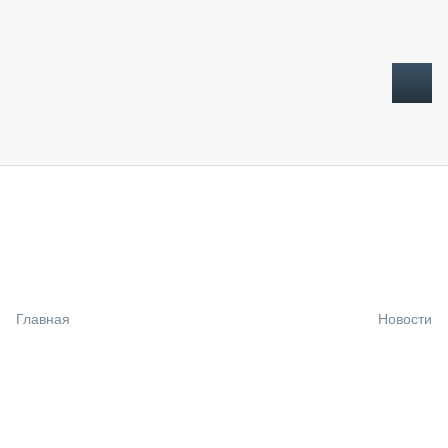
ТОПЛИВНЫЙ КРИЗИС
НОВОСТИ
CTT EXPO 2026
CTT EXPO 2025
КАК ПРОДЛИТЬ ЖИЗНЬ СПЕЦТЕХНИКЕ?
Главная
Новости
АНАЛИТИКА
ОБЗОР РЫНКА
ТЕХНИКА КРУПНЫМ ПЛАНОМ
ИСПЫТАТЕЛИ
ТЕХНОЛОГИИ
ДОРОЖНАЯ ИНДУСТРИЯ