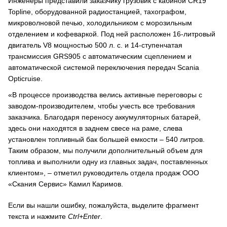
Инженеры представили заказчику грузовик с кабиной CR19
Topline, оборудованной радиостанцией, тахографом,
микроволновой печью, холодильником с морозильным
отделением и кофеваркой. Под ней расположен 16-литровый
двигатель V8 мощностью 500 л. с. и 14-ступенчатая
трансмиссия GRS905 с автоматическим сцеплением и
автоматической системой переключения передач Scania
Opticruise.
«В процессе производства велись активные переговоры с
заводом-производителем, чтобы учесть все требования
заказчика. Благодаря переносу аккумуляторных батарей,
здесь они находятся в заднем свесе на раме, слева
установлен топливный бак большей емкости – 540 литров.
Таким образом, мы получили дополнительный объем для
топлива и выполнили одну из главных задач, поставленных
клиентом», – отметил руководитель отдела продаж ООО
«Скания Сервис» Камил Каримов.
Если вы нашли ошибку, пожалуйста, выделите фрагмент
текста и нажмите
Ctrl+Enter
.