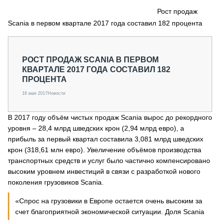
СЕРВИСМЕНЫ
Рост продаж
Scania в первом квартале 2017 года составил 182 процента
СПЕЦПРОЕКТЫ
МЕРОПРИЯТИЯ
СТАТЬИ ПО КАТЕГОРИЯМ ТЕХНИКИ
РОСТ ПРОДАЖ SCANIA В ПЕРВОМ
О ПРОЕКТЕ
КВАРТАЛЕ 2017 ГОДА СОСТАВИЛ 182
ПРОЦЕНТА
16 мая 2017
Новости
В 2017 году объём чистых продаж Scania вырос до рекордного
уровня – 28,4 млрд шведских крон (2,94 млрд евро), а
прибыль за первый квартал составила 3,081 млрд шведских
крон (318,61 млн евро). Увеличение объёмов производства
транспортных средств и услуг было частично компенсировано
высоким уровнем инвестиций в связи с разработкой нового
поколения грузовиков Scania.
«Спрос на грузовики в Европе остается очень высоким за
счет благоприятной экономической ситуации. Доля Scania