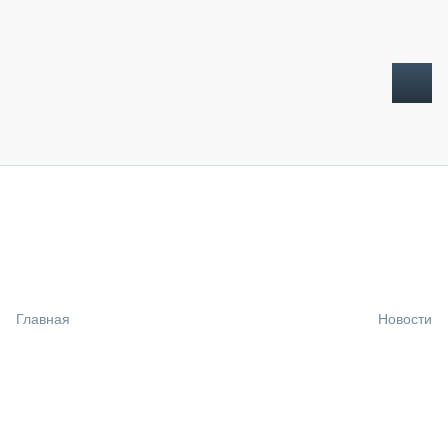
ТОПЛИВНЫЙ КРИЗИС
НОВОСТИ
CTT EXPO 2026
CTT EXPO 2025
КАК ПРОДЛИТЬ ЖИЗНЬ СПЕЦТЕХНИКЕ?
Главная
Новости
АНАЛИТИКА
ОБЗОР РЫНКА
ТЕХНИКА КРУПНЫМ ПЛАНОМ
ИСПЫТАТЕЛИ
ТЕХНОЛОГИИ
ДОРОЖНАЯ ИНДУСТРИЯ