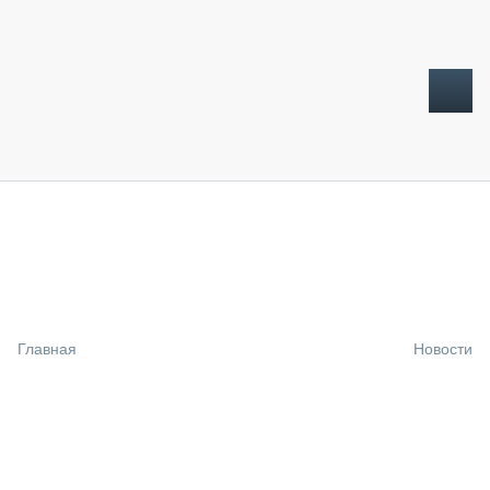
ТОПЛИВНЫЙ КРИЗИС
НОВОСТИ
CTT EXPO 2026
CTT EXPO 2025
КАК ПРОДЛИТЬ ЖИЗНЬ СПЕЦТЕХНИКЕ?
Главная
Новости
АНАЛИТИКА
ОБЗОР РЫНКА
ТЕХНИКА КРУПНЫМ ПЛАНОМ
ИСПЫТАТЕЛИ
ТЕХНОЛОГИИ
ДОРОЖНАЯ ИНДУСТРИЯ