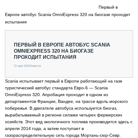
СЕРВИСМЕНЫ
Первый в
Европе автобус Scania OmniExpress 320 на биогазе проходит
СПЕЦПРОЕКТЫ
МЕРОПРИЯТИЯ
испытания
СТАТЬИ ПО КАТЕГОРИЯМ ТЕХНИКИ
О ПРОЕКТЕ
ПЕРВЫЙ В ЕВРОПЕ АВТОБУС SCANIA
OMNIEXPRESS 320 НА БИОГАЗЕ
ПРОХОДИТ ИСПЫТАНИЯ
21 мая 2015
Новости
Scania испытывает первый в Европе работающий на газе
туристический автобус стандарта Евро-6 — Scania
OmniExpress 320. Апробация проходит в одном из
департаментов Франции, Вандее, на трассе вдоль морского
побережья. В двигателе автобуса используется биогаз,
вырабатываемый в регионе силами четырех фермерских
хозяйств. Этот вид экологичного топлива производится здесь с
апреля 2014 года, а затем поступает в
газораспределительную сеть города Мортань-сюр-Севр.