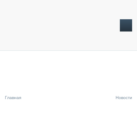
ТОПЛИВНЫЙ КРИЗИС
НОВОСТИ
CTT EXPO 2026
CTT EXPO 2025
КАК ПРОДЛИТЬ ЖИЗНЬ СПЕЦТЕХНИКЕ?
Главная
Новости
АНАЛИТИКА
ОБЗОР РЫНКА
ТЕХНИКА КРУПНЫМ ПЛАНОМ
ИСПЫТАТЕЛИ
ТЕХНОЛОГИИ
ДОРОЖНАЯ ИНДУСТРИЯ