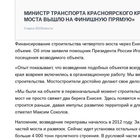
СПЕЦТЕХНИКА И ТРАНСПОРТ
ГРУЗОПЕРЕВОЗКИ
МИНИСТР ТРАНСПОРТА КРАСНОЯРСКОГО КР
МОСТА ВЫШЛО НА ФИНИШНУЮ ПРЯМУЮ»
ФИНАНСЫ, ЛИЗИНГ, СТРАХОВАНИЕ
ТЕХНИКА КРУПНЫМ ПЛАНОМ
3 марта 2015
Новости
ИСПЫТАТЕЛИ
ТЕХНОЛОГИИ
Финансирование строительства четвертого моста через Ен
ДОРОЖНАЯ ИНДУСТРИЯ
объеме. Об этом заявили помощник Президента России Иго
СЕРВИСМЕНЫ
посещения возводимого объекта.
«Опыт показывает, что возведение подобных объектов всегд
края вовремя включились в организационную работу. Мы ви
строительства. Мостостроители достойно делают свое дело»
«Мы были на объекте в первоначальный момент строительств
мост не просто свяжет два берега Енисея. Здесь появятся 
строится раньше, давая импульс развитию территорий и дл
отметил Максим Соколов.
Напомним, возведение переправы началось в 2012 году. За 
частей моста и развязок. Сейчас идет установка остальных
больше 4 000 тонн пролетного строения. В русловой части