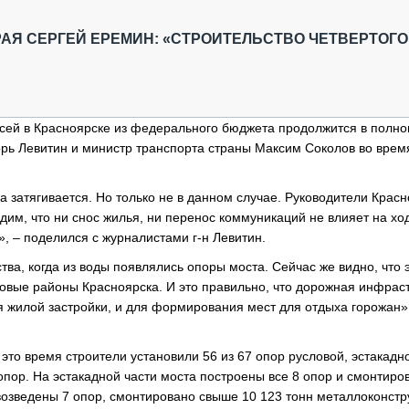
ОБЗОР ПРОШЕДШИХ МЕРОПРИЯТИЙ
КОММУ
БЛИЖАЙШИЕ МЕРОПРИЯТИЯ
ПАССА
АЯ СЕРГЕЙ ЕРЕМИН: «СТРОИТЕЛЬСТВО ЧЕТВЕРТОГО
СЕЛЬХ
ТЕХНИ
КАРЬЕ
исей в Красноярске из федерального бюджета продолжится в полн
ЛОГИС
рь Левитин и министр транспорта страны Максим Соколов во врем
АВТОМ
КОМПЛ
а затягивается. Но только не в данном случае. Руководители Красн
дим, что ни снос жилья, ни перенос коммуникаций не влияет на хо
, – поделился с журналистами г-н Левитин.
а, когда из воды появлялись опоры моста. Сейчас же видно, что 
новые районы Красноярска. И это правильно, что дорожная инфрас
я жилой застройки, и для формирования мест для отдыха горожан»
это время строители установили 56 из 67 опор русловой, эстакадн
 опор. На эстакадной части моста построены все 8 опор и смонтиро
 возведены 7 опор, смонтировано свыше 10 123 тонн металлоконстр