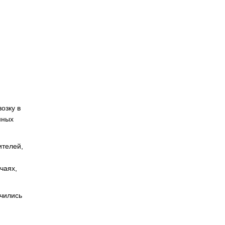
озку в
нных
ителей,
чаях,
ючились