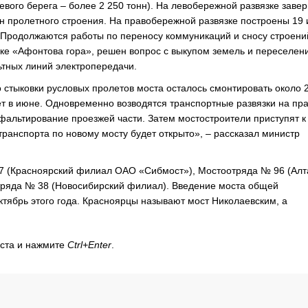
евого берега – более 2 250 тонн). На левобережной развязке зав
нн пролетного строения. На правобережной развязке построены 19 
 Продолжаются работы по переносу коммуникаций и сносу строени
ке «Афонтова гора», решен вопрос с выкупом земель и переселен
ьтных линий электропередачи.
тыковки русловых пролетов моста осталось смонтировать около 
т в июне. Одновременно возводятся транспортные развязки на пр
фальтирование проезжей части. Затем мостостроители приступят к
транспорта по новому мосту будет открыто», – рассказал министр
 7 (Красноярский филиал ОАО «Сибмост»), Мостоотряда № 96 (Алт
тряда № 38 (Новосибирский филиал). Введение моста общей
ктябрь этого года. Красноярцы называют мост Николаевским, а
кста и нажмите
Ctrl+Enter
.