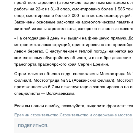
пролётного строения (в том числе, встречным монтажом с л
работы на 22-х из 31-й опор, смонтировано более 1 585 то
опор, смонтировано более 2 000 тонн металлоконструкций.
Закончены основные раскопки на археологическом памятни
жителей из зоны строительства, завершен вынос высоковол
«На сегодняшний день мы вышли на финишную прямую. До с
метров металлоконструкций, ориентировочно это произойде
левом берегах. С наступлением теплой погоды начнется ас
комплексному обустройству объекта, и в октябре движение 
транспорта Красноярского края Сергей Еремин.
Строительство объекта ведут специалисты Мостоотряда №
филиал), Мостоотряда № 91 (Абаканский филиал), Мостоо
протяженностью 6,7 км в эксплуатацию запланировано на о
специалисты — Волочаевским.
Если вы нашли ошибку, пожалуйста, выделите фрагмент те
Еремин
|
строительство
|
Строительство и содержание мостов
ПОДЕЛИТЬСЯ: