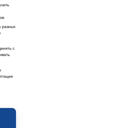
учить
ов.
х разных
ы
инять с
ивать
о
аптации