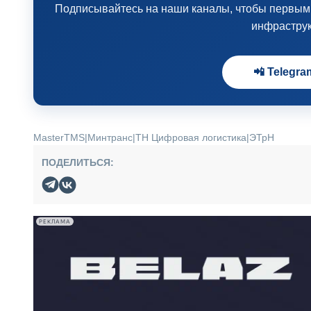
Подписывайтесь на наши каналы, чтобы первыми 
инфрастру
📲 Telegra
MasterTMS
|
Минтранс
|
ТН Цифровая логистика
|
ЭТрН
ПОДЕЛИТЬСЯ:
РЕКЛАМА