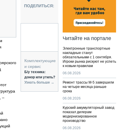
НАЛЬНАЯ ТЕХНИКА
ПОДЕЛИТЬСЯ:
ЖИРСКИЙ ТРАНСПОРТ
ОЗТЕХНИКА
КА СПЕЦИАЛЬНОГО НАЗНАЧЕНИЯ
РНАЯ ТЕХНИКА
Читайте на портале
ом
ТИКА И СКЛАД
я
Электронные транспортные
АТИЗАЦИЯ И ТЕХНОЛОГИИ
накладные станут
обязательными с 1 сентября.
ЕКТУЮЩИЕ И СЕРВИС
Комплектующие
Игроки рынка рискуют не успеть
оярского
к новым правилам
и сервис
д
Б/у техника:
06.08.2026
донор или утиль?
Узнать больше →
Ремонт трассы М-5 завершили
этот
на четыре месяца раньше
труктура
срока
, –
06.08.2026
Курский аккумуляторный завод
показал дилерам
ой
модернизированное
вано
производство
укций
06.08.2026