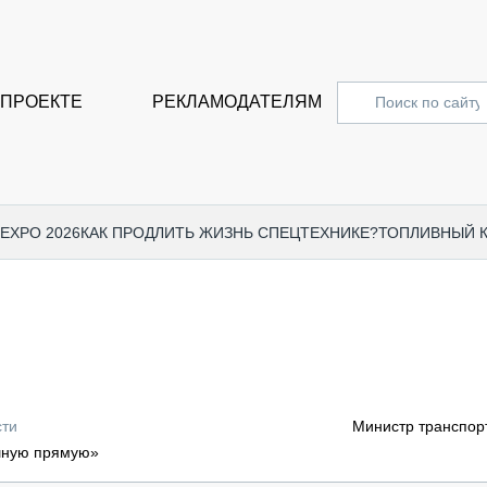
 ПРОЕКТЕ
РЕКЛАМОДАТЕЛЯМ
 EXPO 2026
КАК ПРОДЛИТЬ ЖИЗНЬ СПЕЦТЕХНИКЕ?
ТОПЛИВНЫЙ 
СПЕЦПРОЕКТЫ
СТАТЬ
EXPO CTT 2024
ДОРОЖ
EXPO CTT 2023
ГРУЗО
EXPO CTT 2022
КОММЕ
сти
Министр транспор
КОМТРАНС 2021
ПОДЪЁ
ишную прямую»
МЕРОПРИЯТИЯ
ПРИЦЕ