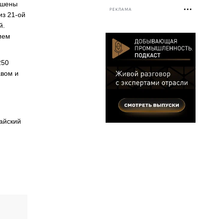
ершены
РЕКЛАМА
из 21-ой
й.
ием
250
авом и
айский