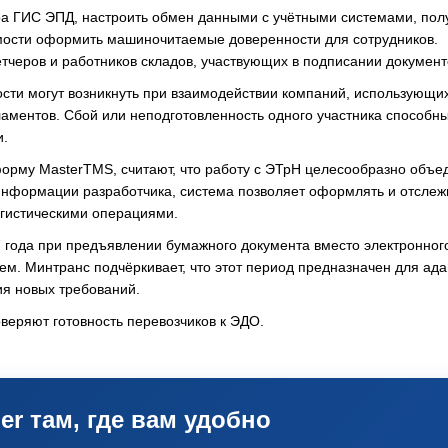
а ГИС ЭПД, настроить обмен данными с учётными системами, пол
мости оформить машиночитаемые доверенности для сотрудников.
етчеров и работников складов, участвующих в подписании документ
ости могут возникнуть при взаимодействии компаний, использующи
ламентов. Сбой или неподготовленность одного участника способн
и.
рму MasterTMS, считают, что работу с ЭТрН целесообразно объед
 информации разработчика, система позволяет оформлять и отслеж
огистическими операциями.
7 года при предъявлении бумажного документа вместо электронног
м. Минтранс подчёркивает, что этот период предназначен для ад
ия новых требований.
оверяют готовность перевозчиков к ЭДО.
er там, где вам удобно