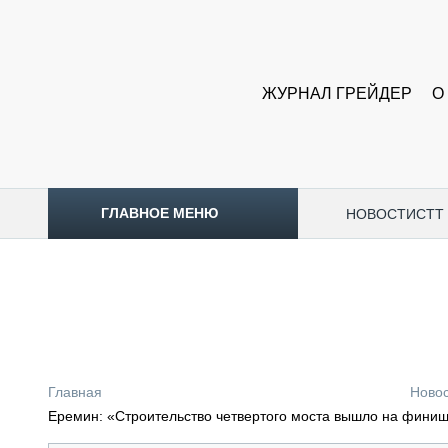
ЖУРНАЛ ГРЕЙДЕР
О
ГЛАВНОЕ МЕНЮ
НОВОСТИ
CTT
ТОПЛИВНЫЙ КРИЗИС
НОВОСТИ
CTT EXPO 2026
CTT EXPO 2025
КАК ПРОДЛИТЬ ЖИЗНЬ СПЕЦТЕХНИКЕ?
Главная
Ново
АНАЛИТИКА
Еремин: «Строительство четвертого моста вышло на фин
ОБЗОР РЫНКА