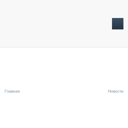
ТОПЛИВНЫЙ КРИЗИС
НОВОСТИ
CTT EXPO 2026
CTT EXPO 2025
КАК ПРОДЛИТЬ ЖИЗНЬ СПЕЦТЕХНИКЕ?
Главная
Новости
АНАЛИТИКА
ОБЗОР РЫНКА
ТЕХНИКА КРУПНЫМ ПЛАНОМ
ИСПЫТАТЕЛИ
ТЕХНОЛОГИИ
ДОРОЖНАЯ ИНДУСТРИЯ