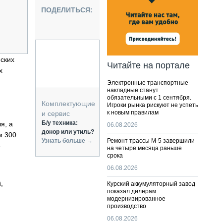
НАЛЬНАЯ ТЕХНИКА
ПОДЕЛИТЬСЯ:
ЖИРСКИЙ ТРАНСПОРТ
ОЗТЕХНИКА
КА СПЕЦИАЛЬНОГО НАЗНАЧЕНИЯ
РНАЯ ТЕХНИКА
йских
Читайте на портале
х
ТИКА И СКЛАД
Электронные транспортные
АТИЗАЦИЯ И ТЕХНОЛОГИИ
накладные станут
обязательными с 1 сентября.
ЕКТУЮЩИЕ И СЕРВИС
Комплектующие
Игроки рынка рискуют не успеть
к новым правилам
и сервис
Б/у техника:
я, а
06.08.2026
донор или утиль?
м 300
Узнать больше →
Ремонт трассы М-5 завершили
е
на четыре месяца раньше
срока
06.08.2026
,
Курский аккумуляторный завод
показал дилерам
модернизированное
производство
06.08.2026