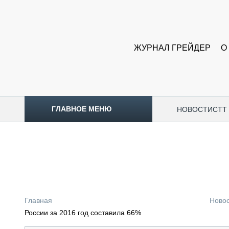
ЖУРНАЛ ГРЕЙДЕР
О
ГЛАВНОЕ МЕНЮ
НОВОСТИ
CTT
ТОПЛИВНЫЙ КРИЗИС
НОВОСТИ
CTT EXPO 2026
CTT EXPO 2025
КАК ПРОДЛИТЬ ЖИЗНЬ СПЕЦТЕХНИКЕ?
Главная
Ново
АНАЛИТИКА
России за 2016 год составила 66%
ОБЗОР РЫНКА