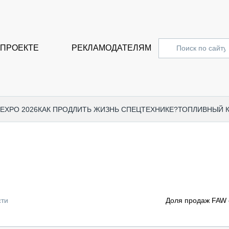
 ПРОЕКТЕ
РЕКЛАМОДАТЕЛЯМ
 EXPO 2026
КАК ПРОДЛИТЬ ЖИЗНЬ СПЕЦТЕХНИКЕ?
ТОПЛИВНЫЙ 
СПЕЦПРОЕКТЫ
СТАТЬ
EXPO CTT 2024
ДОРОЖ
EXPO CTT 2023
ГРУЗО
EXPO CTT 2022
КОММЕ
сти
Доля продаж FAW 
КОМТРАНС 2021
ПОДЪЁ
МЕРОПРИЯТИЯ
ПРИЦЕ