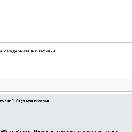
та к модернизации техники
ческий? Изучаем нюансы
CMG в работе на Национальном конкурсе механизаторов