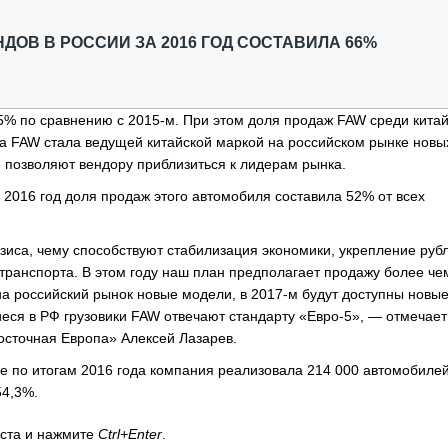
ОБЗОР ПРОШЕДШИХ МЕРОПРИЯТИЙ
КОММУ
БЛИЖАЙШИЕ МЕРОПРИЯТИЯ
ПАССА
ДОВ В РОССИИ ЗА 2016 ГОД СОСТАВИЛА 66%
СЕЛЬХ
ТЕХНИ
КАРЬЕ
5% по сравнению с 2015-м. При этом доля продаж FAW среди кита
да FAW стала ведущей китайской маркой на российском рынке новы
ЛОГИС
 позволяют вендору приблизиться к лидерам рынка.
АВТОМ
2016 год доля продаж этого автомобиля составила 52% от всех
КОМПЛ
зиса, чему способствуют стабилизация экономики, укрепление рубл
транспорта. В этом году наш план предполагает продажу более че
на российский рынок новые модели, в 2017-м будут доступны новы
ся в РФ грузовики FAW отвечают стандарту «Евро-5», — отмечает
сточная Европа» Алексей Лазарев.
де по итогам 2016 года компания реализовала 214 000 автомобилей
54,3%.
кста и нажмите
Ctrl+Enter
.