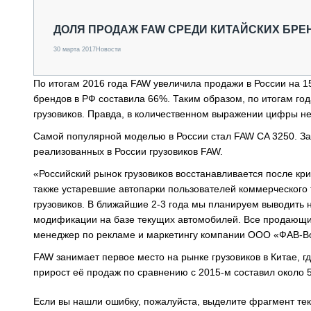
СПЕЦТЕХНИКА И ТРАНСПОРТ
ГРУЗОПЕРЕВОЗКИ
ДОЛЯ ПРОДАЖ FAW СРЕДИ КИТАЙСКИХ БРЕН
ФИНАНСЫ, ЛИЗИНГ, СТРАХОВАНИЕ
30 марта 2017
Новости
ТЕХНИКА КРУПНЫМ ПЛАНОМ
ИСПЫТАТЕЛИ
По итогам 2016 года FAW увеличила продажи в России на 1
ТЕХНОЛОГИИ
брендов в РФ составила 66%. Таким образом, по итогам го
ДОРОЖНАЯ ИНДУСТРИЯ
грузовиков. Правда, в количественном выражении цифры не
СЕРВИСМЕНЫ
Самой популярной моделью в России стал FAW CA 3250. За 
реализованных в России грузовиков FAW.
«Российский рынок грузовиков восстанавливается после кри
также устаревшие автопарки пользователей коммерческого 
грузовиков. В ближайшие 2-3 года мы планируем выводить 
модификации на базе текущих автомобилей. Все продающие
менеджер по рекламе и маркетингу компании ООО «ФАВ-Во
FAW занимает первое место на рынке грузовиков в Китае, г
прирост её продаж по сравнению с 2015-м составил около 
Если вы нашли ошибку, пожалуйста, выделите фрагмент те