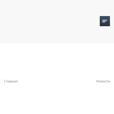
ТОПЛИВНЫЙ КРИЗИС
НОВОСТИ
CTT EXPO 2026
CTT EXPO 2025
КАК ПРОДЛИТЬ ЖИЗНЬ СПЕЦТЕХНИКЕ?
Главная
Новости
АНАЛИТИКА
ОБЗОР РЫНКА
ТЕХНИКА КРУПНЫМ ПЛАНОМ
ИСПЫТАТЕЛИ
ТЕХНОЛОГИИ
ДОРОЖНАЯ ИНДУСТРИЯ