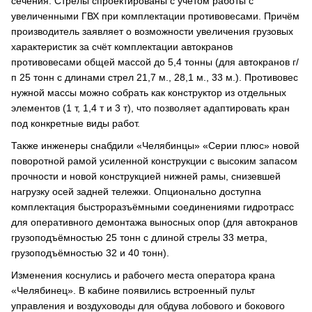
сечения. Стрелы спроектированы с учётом работы с
увеличенными ГВХ при комплектации противовесами. Причём
производитель заявляет о возможности увеличения грузовых
характеристик за счёт комплектации автокранов
противовесами общей массой до 5,4 тонны (для автокранов г/
п 25 тонн с длинами стрел 21,7 м., 28,1 м., 33 м.). Противовес
нужной массы можно собрать как конструктор из отдельных
элементов (1 т, 1,4 т и 3 т), что позволяет адаптировать кран
под конкретные виды работ.
Также инженеры снабдили «Челябинцы» «Серии плюс» новой
поворотной рамой усиленной конструкции с высоким запасом
прочности и новой конструкцией нижней рамы, снизевшей
нагрузку осей задней тележки. Опционально доступна
комплектация быстроразъёмными соединениями гидротрасс
для оперативного демонтажа выносных опор (для автокранов
грузоподъёмностью 25 тонн с длиной стрелы 33 метра,
грузоподъёмностью 32 и 40 тонн).
Изменения коснулись и рабочего места оператора крана
«Челябинец». В кабине появились встроенный пульт
управления и воздуховоды для обдува лобового и бокового