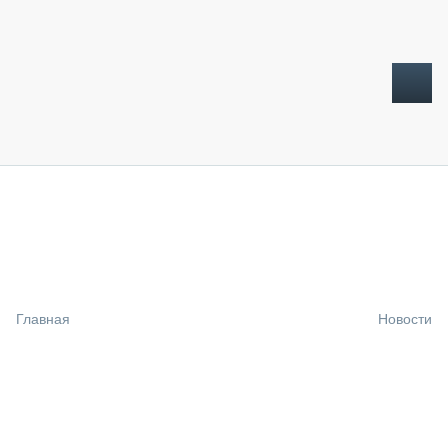
ТОПЛИВНЫЙ КРИЗИС
НОВОСТИ
CTT EXPO 2026
CTT EXPO 2025
КАК ПРОДЛИТЬ ЖИЗНЬ СПЕЦТЕХНИКЕ?
Главная
Новости
АНАЛИТИКА
ОБЗОР РЫНКА
ТЕХНИКА КРУПНЫМ ПЛАНОМ
ИСПЫТАТЕЛИ
ТЕХНОЛОГИИ
ДОРОЖНАЯ ИНДУСТРИЯ