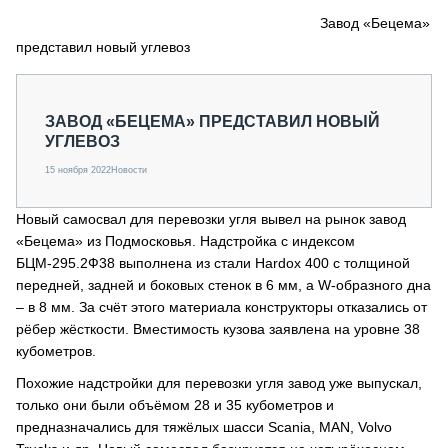
СЕРВИСМЕНЫ
Завод «Бецема»
представил новый углевоз
СПЕЦПРОЕКТЫ
МЕРОПРИЯТИЯ
СТАТЬИ ПО КАТЕГОРИЯМ ТЕХНИКИ
ЗАВОД «БЕЦЕМА» ПРЕДСТАВИЛ НОВЫЙ
О ПРОЕКТЕ
УГЛЕВОЗ
15 ноября 2022
Новости
Новый самосвал для перевозки угля вывел на рынок завод
«Бецема» из Подмосковья. Надстройка с индексом
БЦМ-295.2Ф38 выполнена из стали Hardox 400 с толщиной
передней, задней и боковых стенок в 6 мм, а W-образного дна
– в 8 мм. За счёт этого материала конструкторы отказались от
рёбер жёсткости. Вместимость кузова заявлена на уровне 38
кубометров.
Похожие надстройки для перевозки угля завод уже выпускал,
только они были объёмом 28 и 35 кубометров и
предназначались для тяжёлых шасси Scania, MAN, Volvo