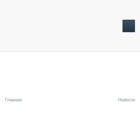
ТОПЛИВНЫЙ КРИЗИС
НОВОСТИ
CTT EXPO 2026
CTT EXPO 2025
КАК ПРОДЛИТЬ ЖИЗНЬ СПЕЦТЕХНИКЕ?
Главная
Новости
АНАЛИТИКА
ОБЗОР РЫНКА
ТЕХНИКА КРУПНЫМ ПЛАНОМ
ИСПЫТАТЕЛИ
ТЕХНОЛОГИИ
ДОРОЖНАЯ ИНДУСТРИЯ