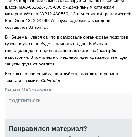
Trucks и др. Новый самосвал базируется на четырёхосном
шасси МАЗ-651628-575-000 с 423-сильным китайским
мотором Weichai WP12.430E50, 12-ступенчатой трансмиссией
Fast Gear 12JSDX240TA. Грузоподъёмность модели
составляет 33 тонны.
В «Бецема» уверяют, что в самосвале организован подогрев
кузова и уголь не будет налипать на дно. Кабину и
гидроцилиндр от падения защищает стальной козырёк
надстройки. В комплекте с машиной идёт сдвижной тент для
защиты груза от осадков.
Если вы нашли ошибку, пожалуйста, выделите фрагмент
текста и нажмите
Ctrl+Enter
.
Бецема
|
МАЗ
|
самосвал
ПОДЕЛИТЬСЯ:
Понравился материал?