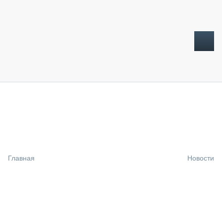
ТОПЛИВНЫЙ КРИЗИС
НОВОСТИ
CTT EXPO 2026
CTT EXPO 2025
КАК ПРОДЛИТЬ ЖИЗНЬ СПЕЦТЕХНИКЕ?
Главная
Новости
АНАЛИТИКА
ОБЗОР РЫНКА
ТЕХНИКА КРУПНЫМ ПЛАНОМ
ИСПЫТАТЕЛИ
ТЕХНОЛОГИИ
ДОРОЖНАЯ ИНДУСТРИЯ