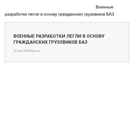
СЕРВИСМЕНЫ
Военные
разработки легли в основу гражданских грузовиков БАЗ
СПЕЦПРОЕКТЫ
МЕРОПРИЯТИЯ
СТАТЬИ ПО КАТЕГОРИЯМ ТЕХНИКИ
ВОЕННЫЕ РАЗРАБОТКИ ЛЕГЛИ В ОСНОВУ
О ПРОЕКТЕ
ГРАЖДАНСКИХ ГРУЗОВИКОВ БАЗ
22 мая 2026
Новости