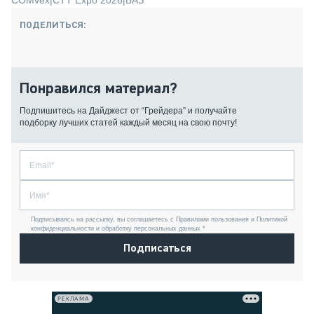
COMvex
|
CTT Expo 2026
|
БАЗ
ПОДЕЛИТЬСЯ:
Понравился материал?
Подпишитесь на Дайджест от “Грейдера” и получайте
подборку лучших статей каждый месяц на свою почту!
Подписываясь на рассылку, вы соглашаетесь с Правилами пользования и Политикой
конфиденциальности и обработку персональных данных *
Подписаться
РЕКЛАМА