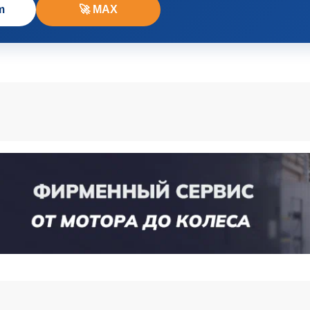
m
🚀 MAX