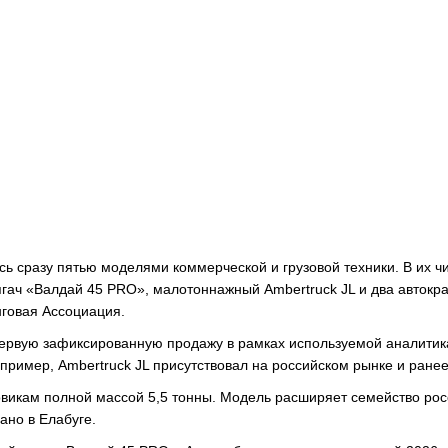
сь сразу пятью моделями коммерческой и грузовой техники. В их ч
гач «Валдай 45 PRO», малотоннажный Ambertruck JL и два автокр
говая Ассоциация.
 первую зафиксированную продажу в рамках используемой аналити
пример, Ambertruck JL присутствовал на российском рынке и ранее
овикам полной массой 5,5 тонны. Модель расширяет семейство рос
ано в Елабуге.