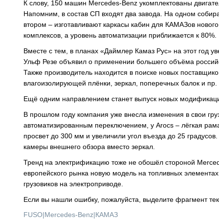
К слову, 150 машин Mercedes-Benz укомплектованы двигате
Напомним, в состав СП входят два завода. На одном собир
втором – изготавливают каркасы кабин для КАМАЗов новог
комплексов, а уровень автоматизации приближается к 80%.
Вместе с тем, в планах «Даймлер Камаз Рус» на этот год 
Ульф Резе объявил о применении большего объёма российс
Также производитель находится в поиске новых поставщико
влагоизолирующей плёнки, зеркал, поперечных балок и пр.
Ещё одним направлением станет выпуск новых модификаци
В прошлом году компания уже внесла изменения в свои гру
автоматизированным переключением, у Arocs – лёгкая рам
просвет до 300 мм и увеличили угол въезда до 25 градусов
камеры внешнего обзора вместо зеркал.
Тренд на электрификацию тоже не обошёл стороной Merced
европейского рынка новую модель на топливных элементах.
грузовиков на электроприводе.
Если вы нашли ошибку, пожалуйста, выделите фрагмент те
FUSO
|
Mercedes-Benz
|
КАМАЗ