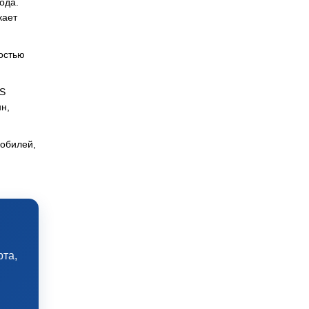
ода.
кает
остью
-S
н,
мобилей,
рта,