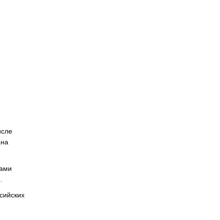
исле
ана
ками
.
сийских