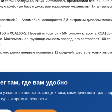
й тягач «Валдай 45 PRO». Автомобиль представили весной 2026 г
нную колёсную базу и дисковые тормозные механизмы. Тягач выпус
Ambertruck JL. Автомобиль оснащается 2,8-литровым дизелем мощн
.
0 и XCA160-S. Первый относится к 50-тонному классу, а XCA160
в. Максимальная грузоподъёмность последнего составляет 160 тон
.
ийского рынка впервые появились 11 моделей: шесть легковых авто
er там, где вам удобно
узнавать о новостях спецтехники, коммерческого транспо
ктуры и промышленности.