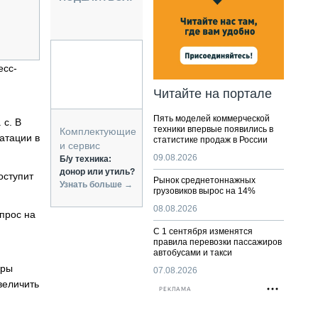
НАЛЬНАЯ ТЕХНИКА
ЖИРСКИЙ ТРАНСПОРТ
ОЗТЕХНИКА
КА СПЕЦИАЛЬНОГО НАЗНАЧЕНИЯ
есс-
РНАЯ ТЕХНИКА
Читайте на портале
ТИКА И СКЛАД
Пять моделей коммерческой
 с. В
АТИЗАЦИЯ И ТЕХНОЛОГИИ
техники впервые появились в
Комплектующие
атации в
статистике продаж в России
ЕКТУЮЩИЕ И СЕРВИС
и сервис
09.08.2026
Б/у техника:
донор или утиль?
оступит
Рынок среднетоннажных
Узнать больше →
грузовиков вырос на 14%
08.08.2026
спрос на
С 1 сентября изменятся
правила перевозки пассажиров
автобусами и такси
еры
07.08.2026
величить
РЕКЛАМА