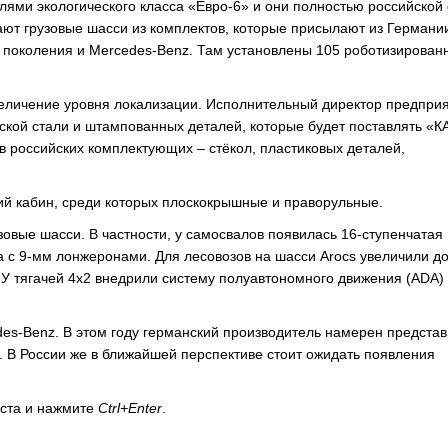
лями экологического класса «Евро-6» и они полностью российской 
ают грузовые шасси из комплектов, которые присылают из Германи
о поколения и Mercedes-Benz. Там установлены 105 роботизирован
увеличение уровня локализации. Исполнительный директор предпри
кой стали и штампованных деталей, которые будет поставлять «К
в российских комплектующих – стёкол, пластиковых деталей,
й кабин, среди которых плоскокрышные и праворульные.
зовые шасси. В частности, у самосвалов появилась 16-ступенчатая
а с 9-мм лонжеронами. Для лесовозов на шасси Arocs увеличили 
. У тягачей 4х2 внедрили систему полуавтономного движения (ADA)
es-Benz. В этом году германский производитель намерен представ
 В России же в ближайшей перспективе стоит ожидать появления
кста и нажмите
Ctrl+Enter
.