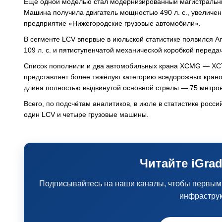
Ещё одной моделью стал модернизированный магистральны
Машина получила двигатель мощностью 490 л. с., увеличе
предприятие «Нижегородские грузовые автомобили».
В сегменте LCV впервые в июльской статистике появился 
109 л. с. и пятиступенчатой механической коробкой передач
Список пополнили и два автомобильных крана XCMG — XCT5
представляет более тяжёлую категорию вседорожных крано
длина полностью выдвинутой основной стрелы — 75 метров
Всего, по подсчётам аналитиков, в июле в статистике росс
один LCV и четыре грузовые машины.
Читайте iGrad
Подписывайтесь на наши каналы, чтобы первыми 
инфрастру