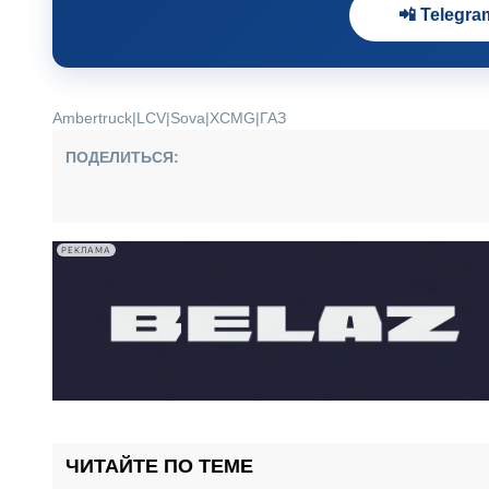
📲 Telegra
Ambertruck
|
LCV
|
Sova
|
XCMG
|
ГАЗ
ПОДЕЛИТЬСЯ:
РЕКЛАМА
ЧИТАЙТЕ ПО ТЕМЕ