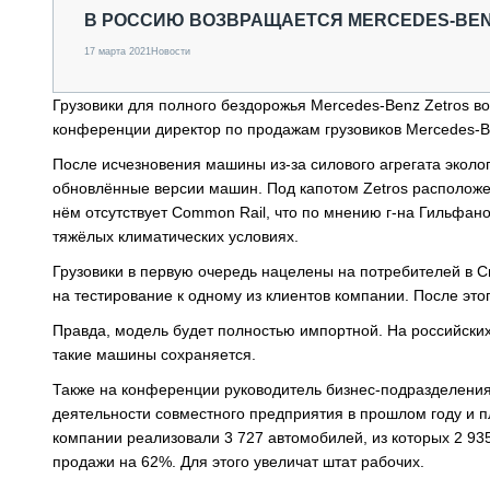
СПЕЦТЕХНИКА И ТРАНСПОРТ
В РОССИЮ ВОЗВРАЩАЕТСЯ MERCEDES-BEN
ГРУЗОПЕРЕВОЗКИ
17 марта 2021
Новости
ФИНАНСЫ, ЛИЗИНГ, СТРАХОВАНИЕ
ТЕХНИКА КРУПНЫМ ПЛАНОМ
Грузовики для полного бездорожья Mercedes-Benz Zetros в
ИСПЫТАТЕЛИ
конференции директор по продажам грузовиков Mercedes-
ТЕХНОЛОГИИ
После исчезновения машины из-за силового агрегата эколог
ДОРОЖНАЯ ИНДУСТРИЯ
СЕРВИСМЕНЫ
обновлённые версии машин. Под капотом Zetros расположен 
нём отсутствует Common Rail, что по мнению г-на Гильфано
тяжёлых климатических условиях.
Грузовики в первую очередь нацелены на потребителей в 
на тестирование к одному из клиентов компании. После это
Правда, модель будет полностью импортной. На российских 
такие машины сохраняется.
Также на конференции руководитель бизнес-подразделения
деятельности совместного предприятия в прошлом году и пл
компании реализовали 3 727 автомобилей, из которых 2 935 
продажи на 62%. Для этого увеличат штат рабочих.