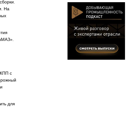
сборки.
и. На
ных
ятия
АМАЗ».
 КПП с
дорожный
 и
ить для