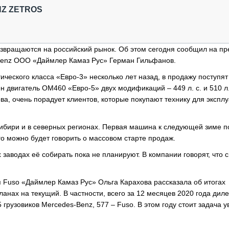
ОБЗОР ПРОШЕДШИХ МЕРОПРИЯТИЙ
КОММУ
Z ZETROS
БЛИЖАЙШИЕ МЕРОПРИЯТИЯ
ПАССА
СЕЛЬХ
ТЕХНИ
озвращаются на российский рынок. Об этом сегодня сообщил на пр
КАРЬЕ
Benz ООО «Даймлер Камаз Рус» Герман Гильфанов.
ЛОГИС
ического класса «Евро-3» несколько лет назад, в продажу поступят
двигатель OM460 «Евро-5» двух модификаций – 449 л. с. и 510 л.
АВТОМ
ва, очень порадует клиентов, которые покупают технику для эксплу
КОМПЛ
Сибири и в северных регионах. Первая машина к следующей зиме п
го можно будет говорить о массовом старте продаж.
заводах её собирать пока не планируют. В компании говорят, что 
 Fuso «Даймлер Камаз Рус» Ольга Карахова рассказала об итогах
анах на текущий. В частности, всего за 12 месяцев 2020 года дил
грузовиков Mercedes-Benz, 577 – Fuso. В этом году стоит задача у