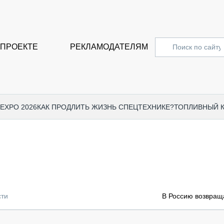
 ПРОЕКТЕ
РЕКЛАМОДАТЕЛЯМ
 EXPO 2026
КАК ПРОДЛИТЬ ЖИЗНЬ СПЕЦТЕХНИКЕ?
ТОПЛИВНЫЙ 
СПЕЦПРОЕКТЫ
СТАТЬ
EXPO CTT 2024
ДОРОЖ
EXPO CTT 2023
ГРУЗО
EXPO CTT 2022
КОММЕ
сти
В Россию возвращ
КОМТРАНС 2021
ПОДЪЁ
МЕРОПРИЯТИЯ
ПРИЦЕ