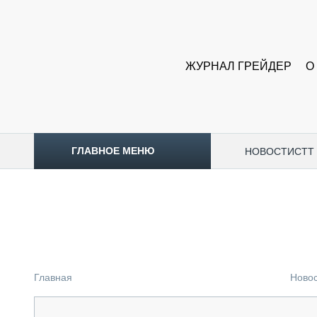
ЖУРНАЛ ГРЕЙДЕР
О
ГЛАВНОЕ МЕНЮ
НОВОСТИ
CTT
ТОПЛИВНЫЙ КРИЗИС
НОВОСТИ
CTT EXPO 2026
CTT EXPO 2025
КАК ПРОДЛИТЬ ЖИЗНЬ СПЕЦТЕХНИКЕ?
Главная
Ново
АНАЛИТИКА
ОБЗОР РЫНКА