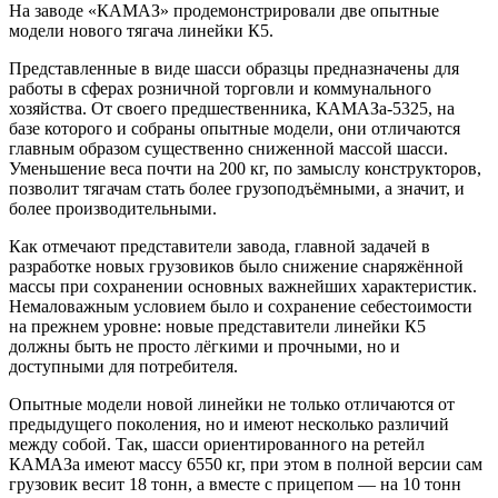
На заводе «КАМАЗ» продемонстрировали две опытные
модели нового тягача линейки К5.
Представленные в виде шасси образцы предназначены для
работы в сферах розничной торговли и коммунального
хозяйства. От своего предшественника, КАМАЗа-5325, на
базе которого и собраны опытные модели, они отличаются
главным образом существенно сниженной массой шасси.
Уменьшение веса почти на 200 кг, по замыслу конструкторов,
позволит тягачам стать более грузоподъёмными, а значит, и
более производительными.
Как отмечают представители завода, главной задачей в
разработке новых грузовиков было снижение снаряжённой
массы при сохранении основных важнейших характеристик.
Немаловажным условием было и сохранение себестоимости
на прежнем уровне: новые представители линейки К5
должны быть не просто лёгкими и прочными, но и
доступными для потребителя.
Опытные модели новой линейки не только отличаются от
предыдущего поколения, но и имеют несколько различий
между собой. Так, шасси ориентированного на ретейл
КАМАЗа имеют массу 6550 кг, при этом в полной версии сам
грузовик весит 18 тонн, а вместе с прицепом — на 10 тонн