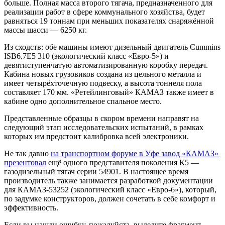
больше. Полная масса второго тягача, предназначенного для
реализации работ в сфере коммунального хозяйства, будет
равняться 19 тоннам при меньших показателях снаряжённой
массы шасси — 6250 кг.
Из сходств: обе машины имеют дизельный двигатель Cummins
ISB6.7E5 310 (экологический класс «Евро-5») и
девятиступенчатую автоматизированную коробку передач.
Кабина новых грузовиков создана из цельного металла и
имеет четырёхточечную подвеску, а высота тоннеля пола
составляет 170 мм. «Ретейлинговый» КАМАЗ также имеет в
кабине одно дополнительное спальное место.
Представленные образцы в скором времени направят на
следующий этап исследовательских испытаний, в рамках
которых им предстоит калибровка всей электроники.
Не так давно
на транспортном форуме в Уфе завод «КАМАЗ»
презентовал
ещё одного представителя поколения К5 —
газодизельный тягач серии 54901. В настоящее время
производитель также занимается разработкой документации
для КАМАЗ-53252 (экологический класс «Евро-6»), который,
по задумке конструкторов, должен сочетать в себе комфорт и
эффективность.
Если вы нашли ошибку, пожалуйста, выделите фрагмент