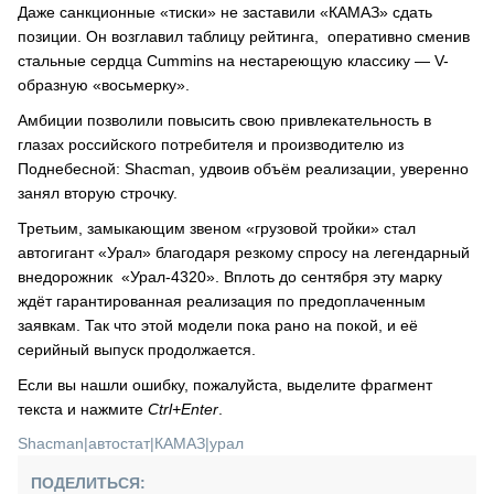
Даже санкционные «тиски» не заставили «КАМАЗ» сдать
позиции. Он возглавил таблицу рейтинга, оперативно сменив
стальные сердца Cummins на нестареющую классику — V-
образную «восьмерку».
Амбиции позволили повысить свою привлекательность в
глазах российского потребителя и производителю из
Поднебесной: Shacman, удвоив объём реализации, уверенно
занял вторую строчку.
Третьим, замыкающим звеном «грузовой тройки» стал
автогигант «Урал» благодаря резкому спросу на легендарный
внедорожник «Урал-4320». Вплоть до сентября эту марку
ждёт гарантированная реализация по предоплаченным
заявкам. Так что этой модели пока рано на покой, и её
серийный выпуск продолжается.
Если вы нашли ошибку, пожалуйста, выделите фрагмент
текста и нажмите
Ctrl+Enter
.
Shacman
|
автостат
|
КАМАЗ
|
урал
ПОДЕЛИТЬСЯ: