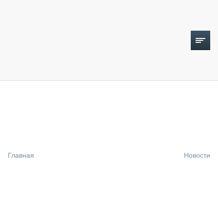
ТОПЛИВНЫЙ КРИЗИС
НОВОСТИ
CTT EXPO 2026
CTT EXPO 2025
КАК ПРОДЛИТЬ ЖИЗНЬ СПЕЦТЕХНИКЕ?
Главная
Новости
АНАЛИТИКА
ОБЗОР РЫНКА
ТЕХНИКА КРУПНЫМ ПЛАНОМ
ИСПЫТАТЕЛИ
ТЕХНОЛОГИИ
ДОРОЖНАЯ ИНДУСТРИЯ