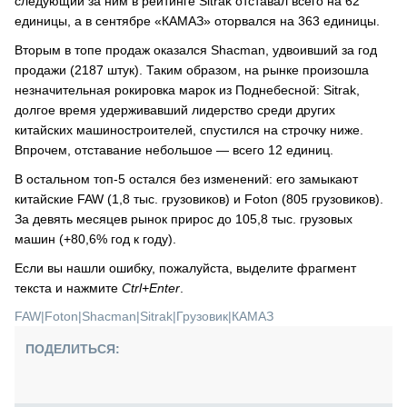
следующий за ним в рейтинге Sitrak отставал всего на 62
единицы, а в сентябре «КАМАЗ» оторвался на 363 единицы.
Вторым в топе продаж оказался Shacman, удвоивший за год
продажи (2187 штук). Таким образом, на рынке произошла
незначительная рокировка марок из Поднебесной: Sitrak,
долгое время удерживавший лидерство среди других
китайских машиностроителей, спустился на строчку ниже.
Впрочем, отставание небольшое — всего 12 единиц.
В остальном топ-5 остался без изменений: его замыкают
китайские FAW (1,8 тыс. грузовиков) и Foton (805 грузовиков).
За девять месяцев рынок прирос до 105,8 тыс. грузовых
машин (+80,6% год к году).
Если вы нашли ошибку, пожалуйста, выделите фрагмент
текста и нажмите
Ctrl+Enter
.
FAW
|
Foton
|
Shacman
|
Sitrak
|
Грузовик
|
КАМАЗ
ПОДЕЛИТЬСЯ: