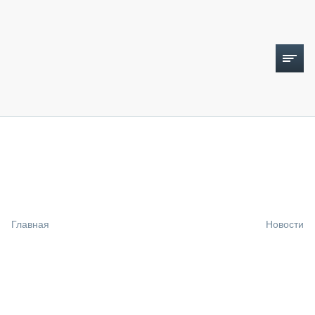
ТОПЛИВНЫЙ КРИЗИС
НОВОСТИ
CTT EXPO 2026
CTT EXPO 2025
КАК ПРОДЛИТЬ ЖИЗНЬ СПЕЦТЕХНИКЕ?
Главная
Новости
АНАЛИТИКА
ОБЗОР РЫНКА
ТЕХНИКА КРУПНЫМ ПЛАНОМ
ИСПЫТАТЕЛИ
ТЕХНОЛОГИИ
ДОРОЖНАЯ ИНДУСТРИЯ