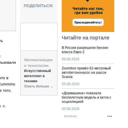
НАЛЬНАЯ ТЕХНИКА
ПОДЕЛИТЬСЯ:
ЖИРСКИЙ ТРАНСПОРТ
ОЗТЕХНИКА
КА СПЕЦИАЛЬНОГО НАЗНАЧЕНИЯ
РНАЯ ТЕХНИКА
Читайте на портале
ть
ТИКА И СКЛАД
В России разрешили бензин
АТИЗАЦИЯ И ТЕХНОЛОГИИ
класса Евро-2
с
ЕКТУЮЩИЕ И СЕРВИС
06.08.2026
Автоматизация
льзовали
и технологии
Zoomlion привёз 62-метровый
Искусственный
автобетононасос на шасси
интеллект в
Scania
что в
технике
 Cummins
05.08.2026
Узнать больше →
 того,
«Дормашина» показала
беспилотную модель и каток с
осцилляцией
 с.
05.08.2026
РЕКЛАМА