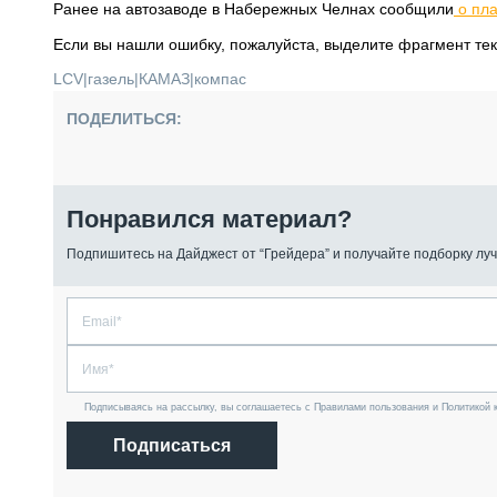
Ранее на автозаводе в Набережных Челнах сообщили
о пла
Если вы нашли ошибку, пожалуйста, выделите фрагмент те
LCV
|
газель
|
КАМАЗ
|
компас
ПОДЕЛИТЬСЯ:
Понравился материал?
Подпишитесь на Дайджест от “Грейдера” и получайте подборку луч
Подписываясь на рассылку, вы соглашаетесь с Правилами пользования и Политикой 
Подписаться