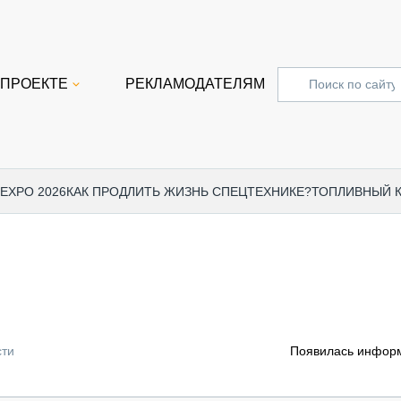
 ПРОЕКТЕ
РЕКЛАМОДАТЕЛЯМ
 EXPO 2026
КАК ПРОДЛИТЬ ЖИЗНЬ СПЕЦТЕХНИКЕ?
ТОПЛИВНЫЙ 
СПЕЦПРОЕКТЫ
СТАТЬ
EXPO CTT 2024
ДОРОЖ
EXPO CTT 2023
ГРУЗО
EXPO CTT 2022
КОММЕ
сти
Появилась информ
КОМТРАНС 2021
ПОДЪЁ
МЕРОПРИЯТИЯ
ПРИЦЕ