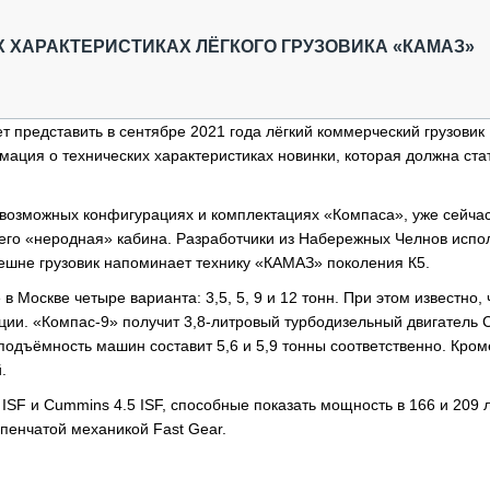
ОБЗОР ПРОШЕДШИХ МЕРОПРИЯТИЙ
КОММУ
БЛИЖАЙШИЕ МЕРОПРИЯТИЯ
ПАССА
ХАРАКТЕРИСТИКАХ ЛЁГКОГО ГРУЗОВИКА «КАМАЗ»
СЕЛЬХ
ТЕХНИ
КАРЬЕ
т представить в сентябре 2021 года лёгкий коммерческий грузовик
мация о технических характеристиках новинки, которая должна ста
ЛОГИС
АВТОМ
 возможных конфигурациях и комплектациях «Компаса», уже сейча
КОМПЛ
т его «неродная» кабина. Разработчики из Набережных Челнов испо
нешне грузовик напоминает технику «КАМАЗ» поколения К5.
в Москве четыре варианта: 3,5, 5, 9 и 12 тонн. При этом известно, 
ии. «Компас-9» получит 3,8-литровый турбодизельный двигатель
оподъёмность машин составит 5,6 и 5,9 тонны соответственно. Кроме
.
F и Cummins 4.5 ISF, способные показать мощность в 166 и 209 л.
пенчатой механикой Fast Gear.