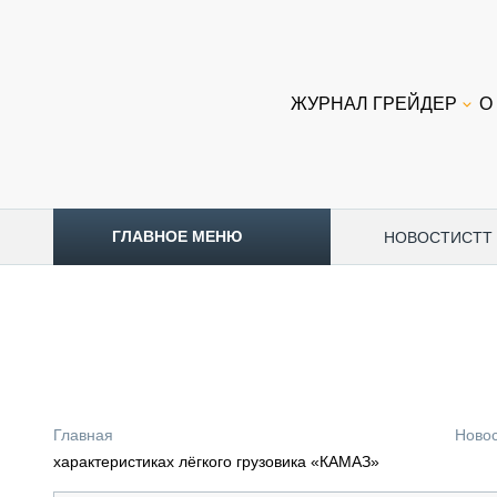
ЖУРНАЛ ГРЕЙДЕР
О
ГЛАВНОЕ МЕНЮ
НОВОСТИ
CTT
ТОПЛИВНЫЙ КРИЗИС
НОВОСТИ
CTT EXPO 2026
CTT EXPO 2025
КАК ПРОДЛИТЬ ЖИЗНЬ СПЕЦТЕХНИКЕ?
Главная
Ново
АНАЛИТИКА
характеристиках лёгкого грузовика «КАМАЗ»
ОБЗОР РЫНКА