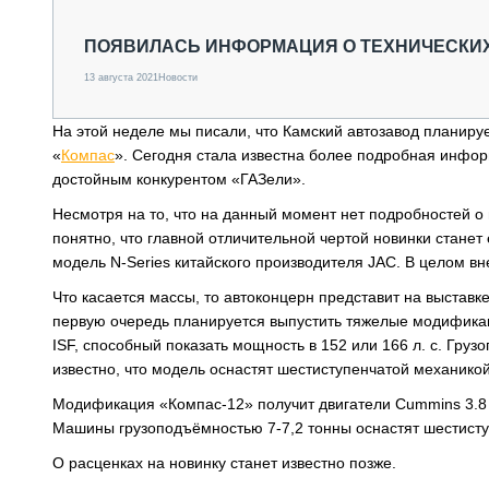
СПЕЦТЕХНИКА И ТРАНСПОРТ
ГРУЗОПЕРЕВОЗКИ
ПОЯВИЛАСЬ ИНФОРМАЦИЯ О ТЕХНИЧЕСКИХ 
ФИНАНСЫ, ЛИЗИНГ, СТРАХОВАНИЕ
13 августа 2021
Новости
ТЕХНИКА КРУПНЫМ ПЛАНОМ
ИСПЫТАТЕЛИ
На этой неделе мы писали, что Камский автозавод планируе
ТЕХНОЛОГИИ
«
Компас
». Сегодня стала известна более подробная инфор
ДОРОЖНАЯ ИНДУСТРИЯ
достойным конкурентом «ГАЗели».
СЕРВИСМЕНЫ
Несмотря на то, что на данный момент нет подробностей о
понятно, что главной отличительной чертой новинки стане
модель N-Series китайского производителя JAC. В целом в
Что касается массы, то автоконцерн представит на выставке 
первую очередь планируется выпустить тяжелые модификац
ISF, способный показать мощность в 152 или 166 л. с. Груз
известно, что модель оснастят шестиступенчатой механикой
Модификация «Компас-12» получит двигатели Cummins 3.8 IS
Машины грузоподъёмностью 7-7,2 тонны оснастят шестисту
О расценках на новинку станет известно позже.