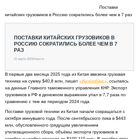
СЕРВИСМЕНЫ
Поставки
китайских грузовиков в Россию сократились более чем в 7 раз
СПЕЦПРОЕКТЫ
МЕРОПРИЯТИЯ
СТАТЬИ ПО КАТЕГОРИЯМ ТЕХНИКИ
ПОСТАВКИ КИТАЙСКИХ ГРУЗОВИКОВ В
О ПРОЕКТЕ
РОССИЮ СОКРАТИЛИСЬ БОЛЕЕ ЧЕМ В 7
РАЗ
21 марта 2025
Новости
В первые два месяца 2025 года из Китая ввезена грузовая
техника на сумму $40,8 млн, пишет
«Интерфакс»
, ссылаясь
на данные Главного таможенного управления КНР. Экспорт
грузовиков в РФ в денежном выражении упал в 7,7 раза по
сравнению с тем же периодом 2024 года.
Поставки грузовой техники из Китая начали сокращаться с
октября минувшего года. После сентябрьского пика в $443
млн, обусловленного грядущим увеличением
утилизационного сбора, объёмы экспорта грузовиков в
октябре и ноябре просели до $100-110 млн. В декабре ввоз