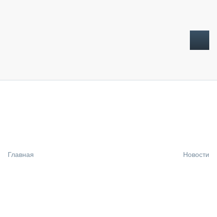
ТОПЛИВНЫЙ КРИЗИС
НОВОСТИ
CTT EXPO 2026
CTT EXPO 2025
КАК ПРОДЛИТЬ ЖИЗНЬ СПЕЦТЕХНИКЕ?
Главная
Новости
АНАЛИТИКА
ОБЗОР РЫНКА
ТЕХНИКА КРУПНЫМ ПЛАНОМ
ИСПЫТАТЕЛИ
ТЕХНОЛОГИИ
ДОРОЖНАЯ ИНДУСТРИЯ