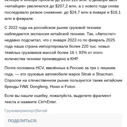
«китайцев» увеличился до $207,2 млн, а с нового года снова
последовало резкое снижение: до $24,7 млн в январе и $16,1
млн в феврале.
С 2022 года на российском рынке грузовой техники
наблюдается экспансия китайской техники. Так, «Автостат»
недавно подсчитал, что с января 2022-го по февраль 2025
года наша страна импортировала более 220 тыс. новых
тяжёлых грузовиков массой более 16 т. 93% от этого
количества техники произведено в КНР.
Почти половина HCV, ввезённых в Россию за три с лишним
года, — это грузовые автомобили марок Sitrak и Shacman.
Спросом на отечественном рынке пользуются также китайские
бренды FAW, Dongfeng, Howo и Foton.
Если вы нашли ошибку, пожалуйста, выделите фрагмент
текста и нажмите
Ctrl+Enter
.
Грузовик
|
импорт
|
Китай
ПОДЕЛИТЬСЯ: