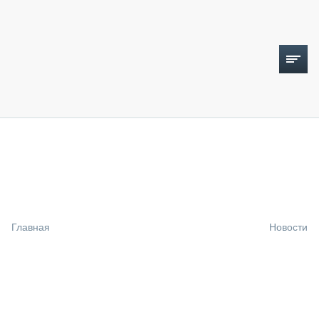
ТОПЛИВНЫЙ КРИЗИС
НОВОСТИ
CTT EXPO 2026
CTT EXPO 2025
КАК ПРОДЛИТЬ ЖИЗНЬ СПЕЦТЕХНИКЕ?
Главная
Новости
АНАЛИТИКА
ОБЗОР РЫНКА
ТЕХНИКА КРУПНЫМ ПЛАНОМ
ИСПЫТАТЕЛИ
ТЕХНОЛОГИИ
ДОРОЖНАЯ ИНДУСТРИЯ