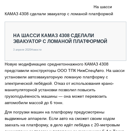
СЕРВИСМЕНЫ
На шасси
КАМАЗ 4308 сделали эвакуатор с ломаной платформой
СПЕЦПРОЕКТЫ
МЕРОПРИЯТИЯ
СТАТЬИ ПО КАТЕГОРИЯМ ТЕХНИКИ
НА ШАССИ КАМАЗ 4308 СДЕЛАЛИ
О ПРОЕКТЕ
ЭВАКУАТОР С ЛОМАНОЙ ПЛАТФОРМОЙ
3 апреля 2020
Новости
Новую модификацию среднетоннажного КАМАЗ 4308
представили конструкторы ООО ТПК НижСпецАвто. На шасси
установили автоэвакуаторную ломаную платформу с
электрической лебёдкой. Отказ от использования крано-
манипуляторной установки позволил повысить
грузоподъёмность машины — она может перевозить
автомобили массой до 6 тонн.
Для погрузки машин на платформу предусмотрены
выдвижные аппарели. Если авто на сможет своим ходом
заехать на платформу, в дело идёт лебёдка с 20-метровым