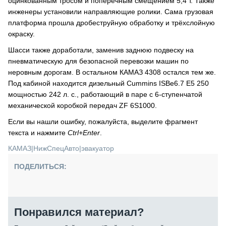
оцинкованным тросом и поперечным смещением 5,4 т. Также
инженеры установили направляющие ролики. Сама грузовая
платформа прошла дробеструйную обработку и трёхслойную
окраску.
Шасси также доработали, заменив заднюю подвеску на
пневматическую для безопасной перевозки машин по
неровным дорогам. В остальном КАМАЗ 4308 остался тем же.
Под кабиной находится дизельный Cummins ISBe6.7 E5 250
мощностью 242 л. с., работающий в паре с 6-ступенчатой
механической коробкой передач ZF 6S1000.
Если вы нашли ошибку, пожалуйста, выделите фрагмент
текста и нажмите
Ctrl+Enter
.
КАМАЗ
|
НижСпецАвто
|
эвакуатор
ПОДЕЛИТЬСЯ:
Понравился материал?