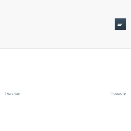
ТОПЛИВНЫЙ КРИЗИС
НОВОСТИ
CTT EXPO 2026
CTT EXPO 2025
КАК ПРОДЛИТЬ ЖИЗНЬ СПЕЦТЕХНИКЕ?
Главная
Новости
АНАЛИТИКА
ОБЗОР РЫНКА
ТЕХНИКА КРУПНЫМ ПЛАНОМ
ИСПЫТАТЕЛИ
ТЕХНОЛОГИИ
ДОРОЖНАЯ ИНДУСТРИЯ