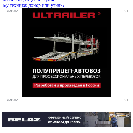
Б/у техника: донор или утиль?
РЕКЛАМА
РЕКЛАМА