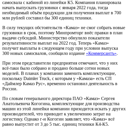
самосвала с кабиной из линейки К5. Компания планировала
начать выпускать грузовики с января 2022 года, тогда
необходимый объём продукции для получения выплат в 700
млн рублей составил бы 300 единиц техники.
В силу текущих обстоятельств «Камаз» не смог собрать новые
грузовики в срок, поэтому Минпромторг внёс правки в план
выдачи субсидий. Министерство обнулило показатели
результативности выплат на 2022 год. Теперь «Камаз»
получит выплаты в следующем году при условии выпуска
300 новых самосвалов, сообщило издание
«Коммерсантъ»
.
При этом представители предприятия отмечают, что у них
всё-таки было собрано и продано больше сотни новых
моделей. В планах у компании заменить комплектующие,
поскольку Daimler Truck, с которым у «Камаза» есть СП
«Даймлер Камаз Рус», временно остановил деятельность в
России.
По словам генерального директора ПАО «Камаз» Сергея
Анатольевича Когогина, комплектующие для производства
машин из этой линейки компании приходится искать у других
производителей, что приводит к увеличению затрат на
логистику. Однако г-н Когогин заявляет, что «Камаз» всё
равно выпустит от 3 до 5 тыс. единиц техники К4-К5.