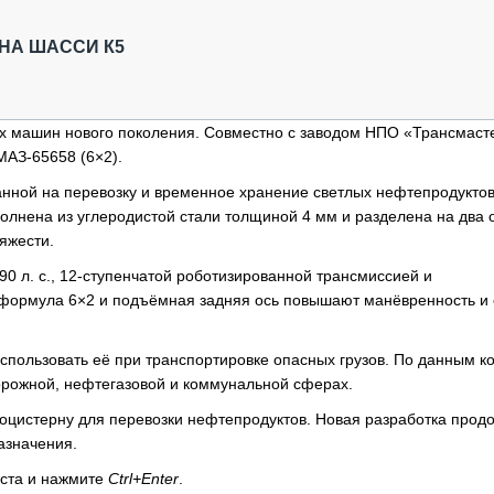
ОБЗОР ПРОШЕДШИХ МЕРОПРИЯТИЙ
КОММУ
БЛИЖАЙШИЕ МЕРОПРИЯТИЯ
ПАССА
НА ШАССИ К5
СЕЛЬХ
ТЕХНИ
КАРЬЕ
х машин нового поколения. Совместно с заводом НПО «Трансмаст
АЗ-65658 (6×2).
ЛОГИС
АВТОМ
анной на перевозку и временное хранение светлых нефтепродукто
олнена из углеродистой стали толщиной 4 мм и разделена на два о
КОМПЛ
яжести.
 л. с., 12-ступенчатой роботизированной трансмиссией и
 формула 6×2 и подъёмная задняя ось повышают манёвренность и
спользовать её при транспортировке опасных грузов. По данным к
орожной, нефтегазовой и коммунальной сферах.
тоцистерну для перевозки нефтепродуктов. Новая разработка прод
азначения.
кста и нажмите
Ctrl+Enter
.