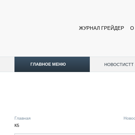
ЖУРНАЛ ГРЕЙДЕР
О
ГЛАВНОЕ МЕНЮ
НОВОСТИ
CTT
ТОПЛИВНЫЙ КРИЗИС
НОВОСТИ
CTT EXPO 2026
CTT EXPO 2025
КАК ПРОДЛИТЬ ЖИЗНЬ СПЕЦТЕХНИКЕ?
Главная
Ново
АНАЛИТИКА
К5
ОБЗОР РЫНКА