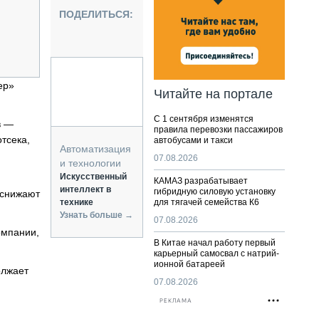
НАЛЬНАЯ ТЕХНИКА
ПОДЕЛИТЬСЯ:
ЖИРСКИЙ ТРАНСПОРТ
ОЗТЕХНИКА
КА СПЕЦИАЛЬНОГО НАЗНАЧЕНИЯ
РНАЯ ТЕХНИКА
ер»
Читайте на портале
ТИКА И СКЛАД
С 1 сентября изменятся
АТИЗАЦИЯ И ТЕХНОЛОГИИ
в —
правила перевозки пассажиров
тсека,
автобусами и такси
ЕКТУЮЩИЕ И СЕРВИС
Автоматизация
07.08.2026
и технологии
Искусственный
КАМАЗ разрабатывает
интеллект в
гибридную силовую установку
 снижают
технике
для тягачей семейства К6
Узнать больше →
07.08.2026
омпании,
В Китае начал работу первый
карьерный самосвал с натрий-
ионной батареей
олжает
07.08.2026
РЕКЛАМА