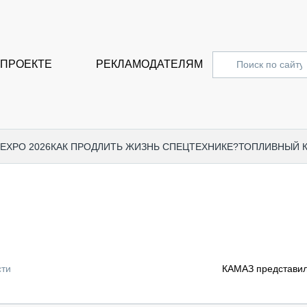
 ПРОЕКТЕ
РЕКЛАМОДАТЕЛЯМ
 EXPO 2026
КАК ПРОДЛИТЬ ЖИЗНЬ СПЕЦТЕХНИКЕ?
ТОПЛИВНЫЙ 
СПЕЦПРОЕКТЫ
СТАТЬ
EXPO CTT 2024
ДОРОЖ
EXPO CTT 2023
ГРУЗО
EXPO CTT 2022
КОММЕ
сти
КАМАЗ представил
КОМТРАНС 2021
ПОДЪЁ
МЕРОПРИЯТИЯ
ПРИЦЕ