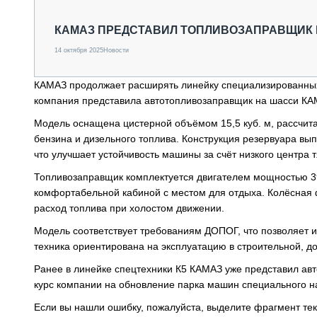
СПЕЦТЕХНИКА И ТРАНСПОРТ
ГРУЗОПЕРЕВОЗКИ
КАМАЗ ПРЕДСТАВИЛ ТОПЛИВОЗАПРАВЩИК 
ФИНАНСЫ, ЛИЗИНГ, СТРАХОВАНИЕ
14 октября 2025
Новости
ТЕХНИКА КРУПНЫМ ПЛАНОМ
ИСПЫТАТЕЛИ
КАМАЗ продолжает расширять линейку специализированны
ТЕХНОЛОГИИ
компания представила автотопливозаправщик на шасси КАМ
ДОРОЖНАЯ ИНДУСТРИЯ
СЕРВИСМЕНЫ
Модель оснащена цистерной объёмом 15,5 куб. м, рассчит
бензина и дизельного топлива. Конструкция резервуара вып
что улучшает устойчивость машины за счёт низкого центра т
Топливозаправщик комплектуется двигателем мощностью 390
комфортабельной кабиной с местом для отдыха. Колёсная
расход топлива при холостом движении.
Модель соответствует требованиям ДОПОГ, что позволяет и
техника ориентирована на эксплуатацию в строительной, д
Ранее в линейке спецтехники К5 КАМАЗ уже представил ав
курс компании на обновление парка машин специального н
Если вы нашли ошибку, пожалуйста, выделите фрагмент те