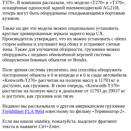
T370». В компании рассказали, что модели «T270» и «T370»,
оснащённые одноосной задней пневмоподвеской AG210L
теперь могут быть оборудованы откидывающимся бортовым
кузовом.
Также на две эти модели можно опционально установить
круглые хромированные зеркала заднего вида CX.
Производитель утверждает, что их можно установить с обеих
сторон кабины и улучшают вид сбоку и устраняют слепые
зоны. Также для улучшения обзорности, грузовики можно
оборудовать с недавно обновлённой версией системы
обнаружения боковых объектов от Bendix.
Поле зрения системы увеличено, она способна обнаружить
посторонние объекты в 6 м впереди и в 6 м сзади автомобиля.
«Kenworth-T270» рассчитан на полную массу в 11793 кг и
доступен, как грузовик. В свою очередь, «Kenworth-T370»
рассчитан на полную массу в диапазоне от 11793 до 29937 кг
и доступен, как грузовик или тягач.
Недавно мы рассказывали о другом американском грузовике
Freightliner FLA 9664
известному по фильму «Терминатор-2».
Если вы нашли ошибку, пожалуйста, выделите фрагмент
текста и нажмите
Ctrl+Enter
.