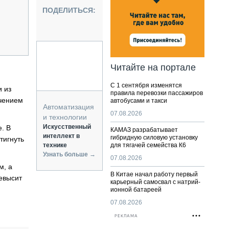
НАЛЬНАЯ ТЕХНИКА
ПОДЕЛИТЬСЯ:
ЖИРСКИЙ ТРАНСПОРТ
ОЗТЕХНИКА
КА СПЕЦИАЛЬНОГО НАЗНАЧЕНИЯ
РНАЯ ТЕХНИКА
Читайте на портале
ТИКА И СКЛАД
С 1 сентября изменятся
АТИЗАЦИЯ И ТЕХНОЛОГИИ
и из
правила перевозки пассажиров
ичением
автобусами и такси
ЕКТУЮЩИЕ И СЕРВИС
Автоматизация
07.08.2026
и технологии
Искусственный
. В
КАМАЗ разрабатывает
интеллект в
гибридную силовую установку
тигнуть
технике
для тягачей семейства К6
Узнать больше →
07.08.2026
м, а
В Китае начал работу первый
ревысит
карьерный самосвал с натрий-
ионной батареей
07.08.2026
РЕКЛАМА