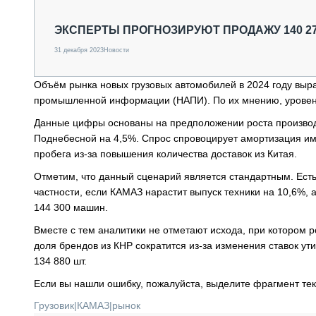
СПЕЦТЕХНИКА И ТРАНСПОРТ
ГРУЗОПЕРЕВОЗКИ
ЭКСПЕРТЫ ПРОГНОЗИРУЮТ ПРОДАЖУ 140 270
ФИНАНСЫ, ЛИЗИНГ, СТРАХОВАНИЕ
31 декабря 2023
Новости
ТЕХНИКА КРУПНЫМ ПЛАНОМ
ИСПЫТАТЕЛИ
Объём рынка новых грузовых автомобилей в 2024 году выра
ТЕХНОЛОГИИ
промышленной информации (НАПИ). По их мнению, уровень
ДОРОЖНАЯ ИНДУСТРИЯ
СЕРВИСМЕНЫ
Данные цифры основаны на предположении роста производст
Поднебесной на 4,5%. Спрос спровоцирует амортизация им
пробега из-за повышения количества доставок из Китая.
Отметим, что данный сценарий является стандартным. Есть
частности, если КАМАЗ нарастит выпуск техники на 10,6%, 
144 300 машин.
Вместе с тем аналитики не отметают исхода, при котором 
доля брендов из КНР сократится из-за изменения ставок ути
134 880 шт.
Если вы нашли ошибку, пожалуйста, выделите фрагмент те
Грузовик
|
КАМАЗ
|
рынок