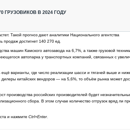
ОБЗОР ПРОШЕДШИХ МЕРОПРИЯТИЙ
КОММУ
БЛИЖАЙШИЕ МЕРОПРИЯТИЯ
ПАССА
 ГРУЗОВИКОВ В 2024 ГОДУ
СЕЛЬХ
ТЕХНИ
КАРЬЕ
стет. Такой прогноз дают аналитики Национального агентства
 продаж достигнет 140 270 ед.
ЛОГИС
АВТОМ
ва машин Камского автозавода на 6,7%, а также грузовой техник
еющегося автопарка у транспортных компаний, связанных с увел
КОМПЛ
 ещё варианты, где число реализации шасси и тягачей выше и ниже
а дилеры китайских вендоров — на 5,6%, то объём рынка может дос
рост производства российских производителей будет незначительны
лизационного сбора. В этом случае количество отгрузок вряд ли п
кста и нажмите
Ctrl+Enter
.