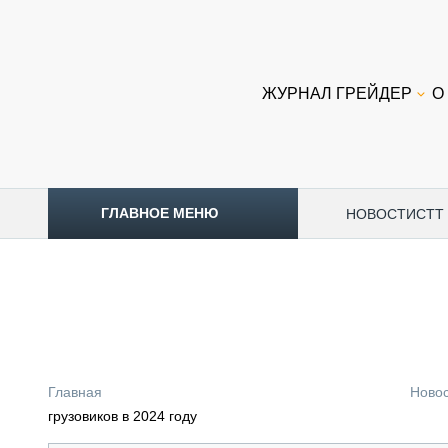
ЖУРНАЛ ГРЕЙДЕР
О
ГЛАВНОЕ МЕНЮ
НОВОСТИ
CTT
ТОПЛИВНЫЙ КРИЗИС
НОВОСТИ
CTT EXPO 2026
CTT EXPO 2025
КАК ПРОДЛИТЬ ЖИЗНЬ СПЕЦТЕХНИКЕ?
Главная
Ново
АНАЛИТИКА
грузовиков в 2024 году
ОБЗОР РЫНКА