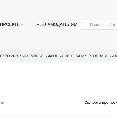
 ПРОЕКТЕ
РЕКЛАМОДАТЕЛЯМ
 EXPO 2026
КАК ПРОДЛИТЬ ЖИЗНЬ СПЕЦТЕХНИКЕ?
ТОПЛИВНЫЙ 
СПЕЦПРОЕКТЫ
СТАТЬ
EXPO CTT 2024
ДОРОЖ
EXPO CTT 2023
ГРУЗО
EXPO CTT 2022
КОММЕ
сти
Эксперты прогноз
КОМТРАНС 2021
ПОДЪЁ
МЕРОПРИЯТИЯ
ПРИЦЕ