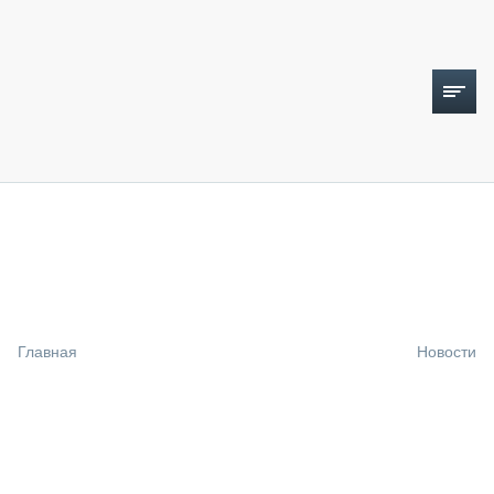
ТОПЛИВНЫЙ КРИЗИС
НОВОСТИ
CTT EXPO 2026
CTT EXPO 2025
КАК ПРОДЛИТЬ ЖИЗНЬ СПЕЦТЕХНИКЕ?
Главная
Новости
АНАЛИТИКА
ОБЗОР РЫНКА
ТЕХНИКА КРУПНЫМ ПЛАНОМ
ИСПЫТАТЕЛИ
ТЕХНОЛОГИИ
ДОРОЖНАЯ ИНДУСТРИЯ