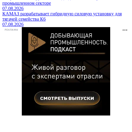
промышленном секторе
07.08.2026
КАМАЗ разрабатывает гибридную силовую установку для
тягачей семейства К6
07.08.2026
РЕКЛАМА