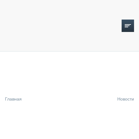
ТОПЛИВНЫЙ КРИЗИС
НОВОСТИ
CTT EXPO 2026
CTT EXPO 2025
КАК ПРОДЛИТЬ ЖИЗНЬ СПЕЦТЕХНИКЕ?
Главная
Новости
АНАЛИТИКА
ОБЗОР РЫНКА
ТЕХНИКА КРУПНЫМ ПЛАНОМ
ИСПЫТАТЕЛИ
ТЕХНОЛОГИИ
ДОРОЖНАЯ ИНДУСТРИЯ