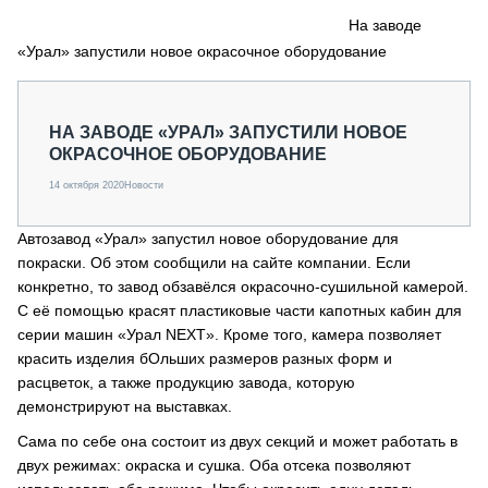
СЕРВИСМЕНЫ
На заводе
«Урал» запустили новое окрасочное оборудование
СПЕЦПРОЕКТЫ
МЕРОПРИЯТИЯ
СТАТЬИ ПО КАТЕГОРИЯМ ТЕХНИКИ
НА ЗАВОДЕ «УРАЛ» ЗАПУСТИЛИ НОВОЕ
О ПРОЕКТЕ
ОКРАСОЧНОЕ ОБОРУДОВАНИЕ
14 октября 2020
Новости
Автозавод «Урал» запустил новое оборудование для
покраски. Об этом сообщили на сайте компании. Если
конкретно, то завод обзавёлся окрасочно-сушильной камерой.
С её помощью красят пластиковые части капотных кабин для
серии машин «Урал NEXT». Кроме того, камера позволяет
красить изделия бОльших размеров разных форм и
расцветок, а также продукцию завода, которую
демонстрируют на выставках.
Сама по себе она состоит из двух секций и может работать в
двух режимах: окраска и сушка. Оба отсека позволяют