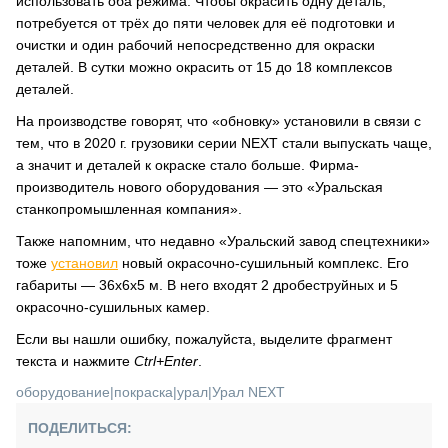
использовать оба режима. Чтобы окрасить одну деталь,
потребуется от трёх до пяти человек для её подготовки и
очистки и один рабочий непосредственно для окраски
деталей. В сутки можно окрасить от 15 до 18 комплексов
деталей.
На производстве говорят, что «обновку» установили в связи с
тем, что в 2020 г. грузовики серии NEXT стали выпускать чаще,
а значит и деталей к окраске стало больше. Фирма-
производитель нового оборудования — это «Уральская
станкопромышленная компания».
Также напомним, что недавно «Уральский завод спецтехники»
тоже
установил
новый окрасочно-сушильный комплекс. Его
габариты — 36x6x5 м. В него входят 2 дробеструйных и 5
окрасочно-сушильных камер.
Если вы нашли ошибку, пожалуйста, выделите фрагмент
текста и нажмите
Ctrl+Enter
.
оборудование
|
покраска
|
урал
|
Урал NEXT
ПОДЕЛИТЬСЯ: