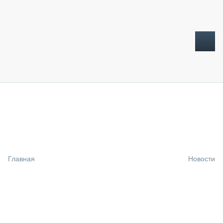
ТОПЛИВНЫЙ КРИЗИС
НОВОСТИ
CTT EXPO 2026
CTT EXPO 2025
КАК ПРОДЛИТЬ ЖИЗНЬ СПЕЦТЕХНИКЕ?
Главная
Новости
АНАЛИТИКА
ОБЗОР РЫНКА
ТЕХНИКА КРУПНЫМ ПЛАНОМ
ИСПЫТАТЕЛИ
ТЕХНОЛОГИИ
ДОРОЖНАЯ ИНДУСТРИЯ