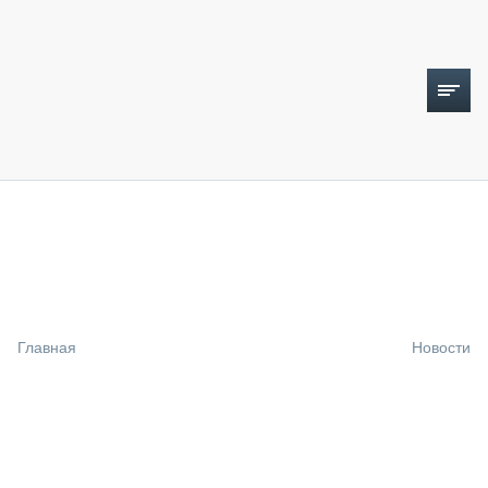
ТОПЛИВНЫЙ КРИЗИС
НОВОСТИ
CTT EXPO 2026
CTT EXPO 2025
КАК ПРОДЛИТЬ ЖИЗНЬ СПЕЦТЕХНИКЕ?
Главная
Новости
АНАЛИТИКА
ОБЗОР РЫНКА
ТЕХНИКА КРУПНЫМ ПЛАНОМ
ИСПЫТАТЕЛИ
ТЕХНОЛОГИИ
ДОРОЖНАЯ ИНДУСТРИЯ